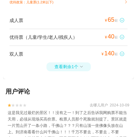
优待政策：儿童票(1.2米以下)

65
成人票

¥
起
40
优待票（儿童/学生/老人/残疾人）

¥
起
140
双人票

¥
起
查看剩余1个

用户评论
去哪儿用户 2024-10-09


这是我见过最烂的景区！！没有之一！到了之后告诉我网购票不能当
天用，必须从现场买高价票。检票人员那个死脸就别提了。景区就是
一片荒山开了一条小路，千佛山？？？只有山顶一坐佛像头放在山
上。到济南看看什么叫千佛山！！！千万不要去，不要去，不要