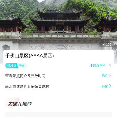


100
千佛山景区(AAAA景区)
4.4
190条评论

分
不错
查看景点简介及开放时间
简介


丽水市遂昌县石练镇黄皮村
地图