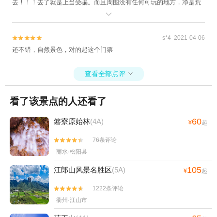
去！！！去了就是上当受骗。而且周围没有任何可玩的地方，净是荒
山。偏僻，荒凉。

s*4 2021-04-06


还不错，自然景色，对的起这个门票
查看全部点评

看了该景点的人还看了
60
箬寮原始林
(4A)
¥
起
76条评论


丽水·松阳县
105
江郎山风景名胜区
(5A)
¥
起
1222条评论


衢州·江山市