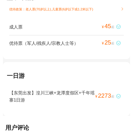
优待政策：老人票(70岁以上),儿童票(6岁以下或1.2米以下)

45
成人票

¥
起
25
优待票（军人/残疾人/宗教人士等）

¥
起
一日游
【东莞出发】湟川三峡+龙潭度假区+千年瑶
2273

¥
起
寨1日游
用户评论