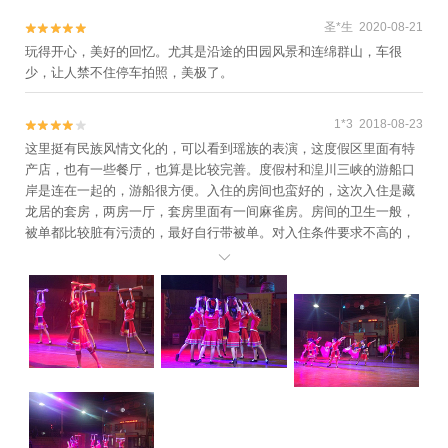
圣*生 2020-08-21


玩得开心，美好的回忆。尤其是沿途的田园风景和连绵群山，车很
少，让人禁不住停车拍照，美极了。
1*3 2018-08-23


这里挺有民族风情文化的，可以看到瑶族的表演，这度假区里面有特
产店，也有一些餐厅，也算是比较完善。度假村和湟川三峡的游船口
岸是连在一起的，游船很方便。入住的房间也蛮好的，这次入住是藏
龙居的套房，两房一厅，套房里面有一间麻雀房。房间的卫生一般，
被单都比较脏有污渍的，最好自行带被单。对入住条件要求不高的，
也算是过得去。
