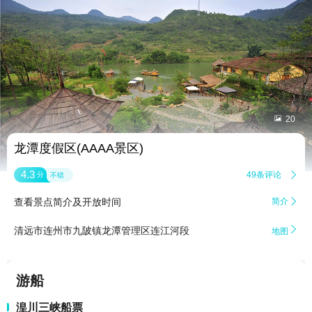


20
龙潭度假区(AAAA景区)
4.3
49条评论

分
不错
查看景点简介及开放时间
简介


清远市连州市九陂镇龙潭管理区连江河段
地图
游船
湟川三峡船票