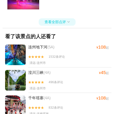
查看全部点评

看了该景点的人还看了
108
连州地下河
(5A)
¥
起
1532条评论


清远·连州市
45
湟川三峡
(4A)
¥
起
496条评论


清远·连州市
108
千年瑶寨
(4A)
¥
起
832条评论


清远·连南瑶族