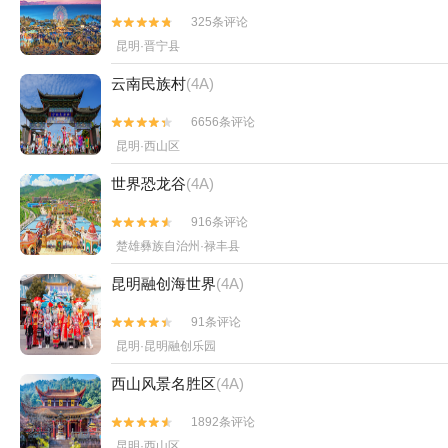
325条评论


昆明·晋宁县
云南民族村
(4A)
6656条评论


昆明·西山区
世界恐龙谷
(4A)
916条评论


楚雄彝族自治州·禄丰县
昆明融创海世界
(4A)
91条评论


昆明·昆明融创乐园
西山风景名胜区
(4A)
1892条评论


昆明·西山区