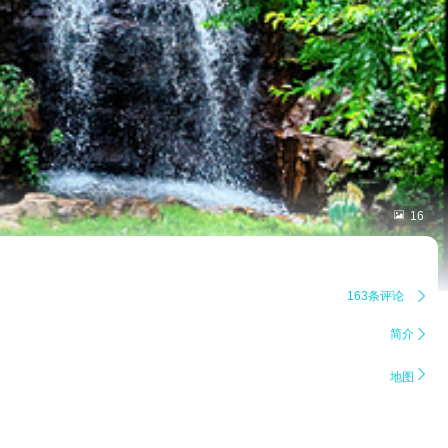

16
163条评论

简介


地图