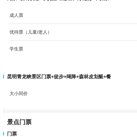
成人票
优待票（儿童/老人）
学生票
昆明青龙峡景区门票+徒步+绳降+森林皮划艇+餐
大小同价
景点门票
门票