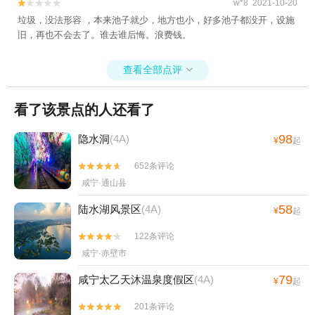
w*8 2021-10-20


垃圾，没法形容 ，本来池子就少，地方也小，好多池子都没开，设施
旧，再也不会去了。谁去谁后悔。浪费钱。
查看全部点评

看了该景点的人还看了
98
隐水洞
(4A)
¥
起
652条评论


咸宁·通山县
58
陆水湖风景区
(4A)
¥
起
122条评论


咸宁·赤壁市
79
咸宁太乙天沐温泉度假区
(4A)
¥
起
201条评论

