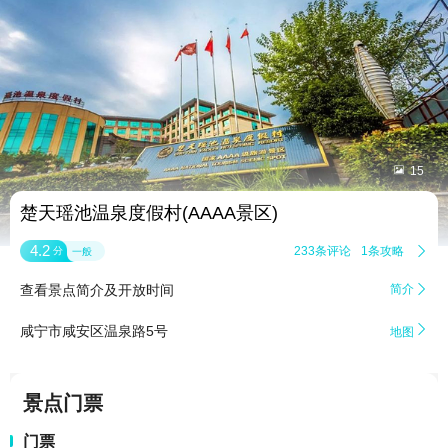


15
楚天瑶池温泉度假村(AAAA景区)
4.2
233条评论
1条攻略

分
一般
查看景点简介及开放时间
简介


咸宁市咸安区温泉路5号
地图
景点门票
门票