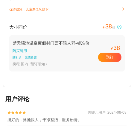
优待政策：儿童票(1米以下)

38
大小同价

¥
起
楚天瑶池温泉度假村门票不限人群-标准价
38
¥
随买随用
预订
随时退
无需换票
携程-国内
预订须知

用户评论
去哪儿用户 2024-08-08


挺好的，泳池很大，干净整洁，服务热情。