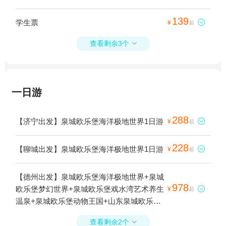
139
学生票

¥
起
查看剩余3个

一日游
288
【济宁出发】泉城欧乐堡海洋极地世界1日游

¥
起
228
【聊城出发】泉城欧乐堡海洋极地世界1日游

¥
起
【德州出发】泉城欧乐堡海洋极地世界+泉城
978
欧乐堡梦幻世界+泉城欧乐堡戏水湾艺术养生

¥
起
温泉+泉城欧乐堡动物王国+山东泉城欧乐堡
度假区+华林园风景区1日游
查看剩余2个
