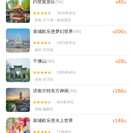
40
趵突泉景区
(5A)
¥
起
3826条评论


济南·天下第一泉风景区
200
泉城欧乐堡梦幻世界
(4A)
¥
起
1023条评论


德州·齐河县
28
千佛山
(4A)
¥
起
3366条评论


济南·历下区
186
济南方特东方神画
(4A)
¥
起
863条评论


济南·槐荫区
149
泉城欧乐堡水上世界
¥
起
77条评论

