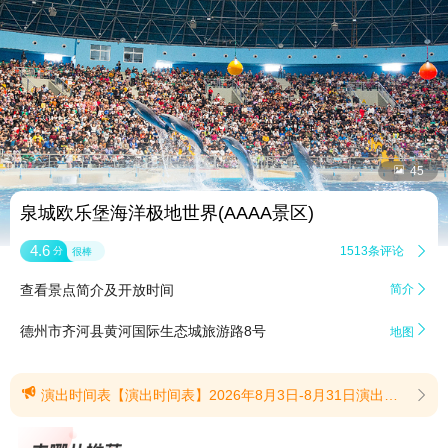


45
泉城欧乐堡海洋极地世界(AAAA景区)
4.6
1513条评论

分
很棒
查看景点简介及开放时间
简介


德州市齐河县黄河国际生态城旅游路8号
地图

演出时间表【演出时间表】2026年8月3日-8月31日演出公告：童趣迎宾秀9:30一楼入口大厅；人鱼奇缘，工作日10:10、10:50、12:30、13:30、14:30、17:00，周末 9:50、10:20、10:50、11:20、12:20、12:50、13:30、14:30、17:00，一楼水下剧场；深海绮梦全域演艺秀，周二至周日10:50一楼科普大厅；奇趣海洋剧场，工作日11:30、15:30，周末11:00、12:30、15:30二楼海洋剧场；海洋奇思课堂12:00、16:00二楼科普课堂；企鹅欢乐美食派对16:15企鹅展缸前；海洋炫彩互动秀10:00、13:15星空餐厅；龟免赛跑10:10、13:25星空餐厅；萌熊觅食秀14:00北极熊展缸前；情景剧《装满梦的口袋》，周一10:50、14:50，周二至周日14:50，一楼科普大厅；人鯨奇遇,工作日12:30，周末12:00,一楼入口大厅；绿野雨林巡游，工作日12:40，周末13:30，热带雨林入口至溶洞区；温馨提示：1、如当天客流量较大，会提前开园，请合理安排时间。2、动物投喂类体验项目并非全天开放，会因为天气/动物身体状况/场地升级等原因临时暂停开放。3、北极熊春夏季可能会在下午16:00离开展示区进食；16:30回到展示区；秋冬季会在下午15:40离开展示区进食、休息。为了模拟南极光照时间，企鹅展缸在16:00关闭灯光，请您合理安排游览时间。4、表演会因客流量增减/动物身体状况/场地升级等原因在未提前告知的情况下临时更改时间或取消，不便之处敬请谅解。(提示有效期2026/8/3至2026/8/31)
