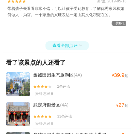
滨*生 2019-05-13


带着孩子去看看非常不错，可以让孩子受到教育，了解优秀家风和如
何做人，为官。一个家族的兴旺发达一定由其文化积淀在的。
共8张
查看全部点评

看了该景点的人还看了
39.9
鑫诚田园生态旅游区
(4A)
¥
起
2条评论


滨州·惠民县
27
武定府衙景区
(4A)
¥
起
33条评论


滨州·惠民县