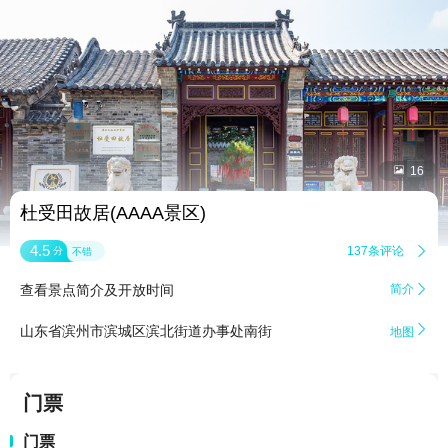


16
杜受田故居(AAAA景区)
4.5
137条评论

分
不错
查看景点简介及开放时间
简介


山东省滨州市滨城区滨北街道办事处南街
地图
门票
门票