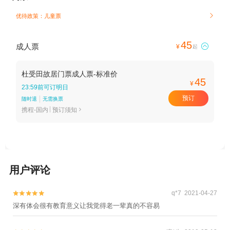
优待政策：儿童票

45
成人票

¥
起
杜受田故居门票成人票-标准价
45
¥
23:59前可订明日
预订
随时退
无需换票
携程-国内
预订须知

用户评论
q*7 2021-04-27


深有体会很有教育意义让我觉得老一辈真的不容易