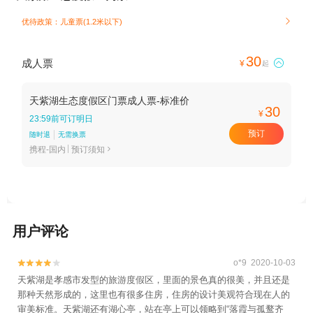
优待政策：儿童票(1.2米以下)

30
成人票

¥
起
天紫湖生态度假区门票成人票-标准价
30
¥
23:59前可订明日
预订
随时退
无需换票
携程-国内
预订须知

用户评论
o*9 2020-10-03


天紫湖是孝感市发型的旅游度假区，里面的景色真的很美，并且还是
那种天然形成的，这里也有很多住房，住房的设计美观符合现在人的
审美标准。天紫湖还有湖心亭，站在亭上可以领略到“落霞与孤鹜齐