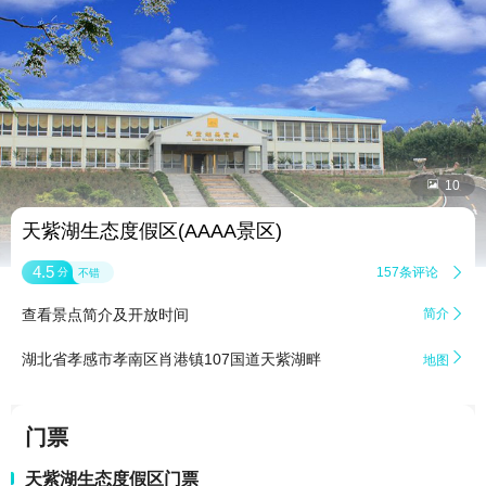


10
天紫湖生态度假区(AAAA景区)
4.5
157条评论

分
不错
查看景点简介及开放时间
简介


湖北省孝感市孝南区肖港镇107国道天紫湖畔
地图
门票
天紫湖生态度假区门票