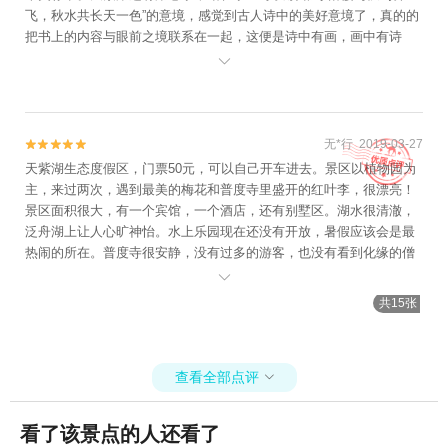
飞，秋水共长天一色”的意境，感觉到古人诗中的美好意境了，真的的
把书上的内容与眼前之境联系在一起，这便是诗中有画，画中有诗
吧，与其说天紫湖是一处景色，不如说那就算一副画，美到让人难以

忘怀。
无*行 2019-03-27


天紫湖生态度假区，门票50元，可以自己开车进去。景区以植物园为
主，来过两次，遇到最美的梅花和普度寺里盛开的红叶李，很漂亮！
景区面积很大，有一个宾馆，一个酒店，还有别墅区。湖水很清澈，
泛舟湖上让人心旷神怡。水上乐园现在还没有开放，暑假应该会是最
热闹的所在。普度寺很安静，没有过多的游客，也没有看到化缘的僧
人，一切都显得安静祥和。天紫湖 一个适合居住，也适合摄影的地

方。
共15张
查看全部点评

看了该景点的人还看了