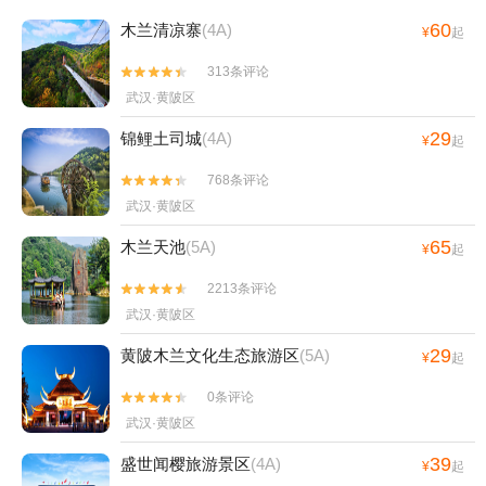
60
木兰清凉寨
(4A)
¥
起
313条评论


武汉·黄陂区
29
锦鲤土司城
(4A)
¥
起
768条评论


武汉·黄陂区
65
木兰天池
(5A)
¥
起
2213条评论


武汉·黄陂区
29
黄陂木兰文化生态旅游区
(5A)
¥
起
0条评论


武汉·黄陂区
39
盛世闻樱旅游景区
(4A)
¥
起