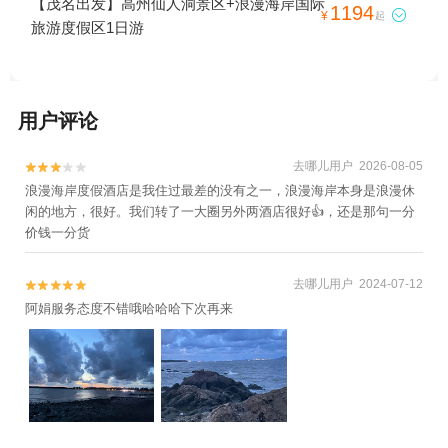
【茂名出发】高州仙人洞景区+浪漫海岸国际
1194

¥
起
旅游度假区1日游
用户评论
去哪儿用户 2026-08-05


浪漫海岸度假酒店是我住过最差的没有之一，浪漫海岸本身是浪漫休
闲的地方，很好。我们转了一大圈另外两酒店很好👍，还是那句一分
价钱一分货
去哪儿用户 2024-07-12


阿娟服务态度不错哦哈哈哈下次再来