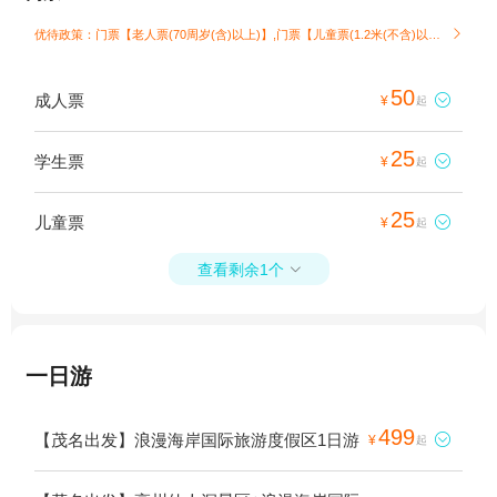
优待政策：门票【老人票(70周岁(含)以上)】,门票【儿童票(1.2米(不含)以下)】

50
成人票

¥
起
25
学生票

¥
起
25
儿童票

¥
起
查看剩余1个

一日游
499
【茂名出发】浪漫海岸国际旅游度假区1日游

¥
起