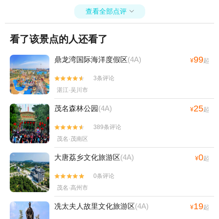
查看全部点评

看了该景点的人还看了
99
鼎龙湾国际海洋度假区
(4A)
¥
起
3条评论


湛江·吴川市
25
茂名森林公园
(4A)
¥
起
389条评论


茂名·茂南区
0
大唐荔乡文化旅游区
(4A)
¥
起
0条评论


茂名·高州市
19
冼太夫人故里文化旅游区
(4A)
¥
起