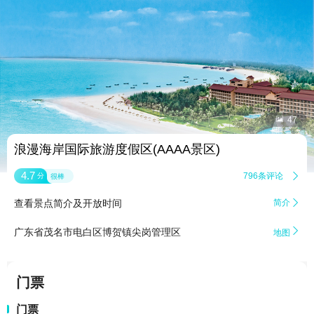


47
浪漫海岸国际旅游度假区(AAAA景区)
4.7
796条评论

分
很棒
查看景点简介及开放时间
简介


广东省茂名市电白区博贺镇尖岗管理区
地图
门票
门票