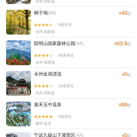
永州·祁阳县
40
桐子坳
(4A)
¥
起
6条评论


永州·双牌县
63.9
阳明山国家森林公园
(4A)
¥
起
85条评论


永州·双牌县
0
永州金洞漂流
¥
起
24条评论


永州·祁阳县
89
嘉禾玉中温泉
¥
起
0条评论


郴州·嘉禾
0
宁远九嶷山下灌景区
(4A)
¥
起