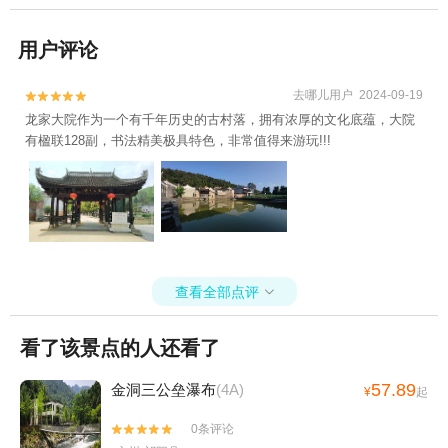
用户评论
去哪儿用户 2024-09-19


龙家大院作为一个有千年历史的古村落，拥有浓厚的文化底蕴，大院
有楹联128副，书法精美极具特色，非常值得来游玩!!!
查看全部点评

看了该景点的人还看了
57.89
金洞三公垒瀑布
(4A)
¥
起
0条评论

