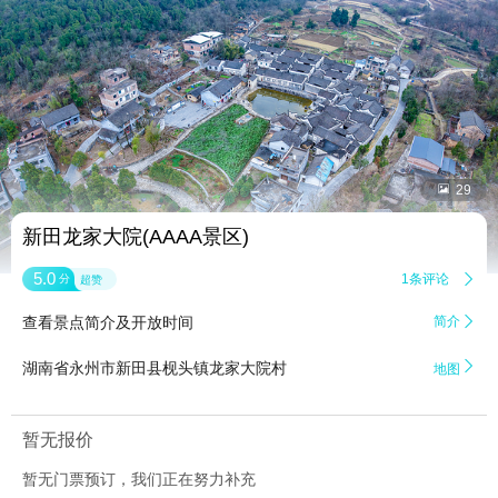


29
新田龙家大院(AAAA景区)
5.0
1条评论

分
超赞
查看景点简介及开放时间
简介


湖南省永州市新田县枧头镇龙家大院村
地图
暂无报价
暂无门票预订，我们正在努力补充