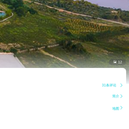

12
31条评论

简介


地图