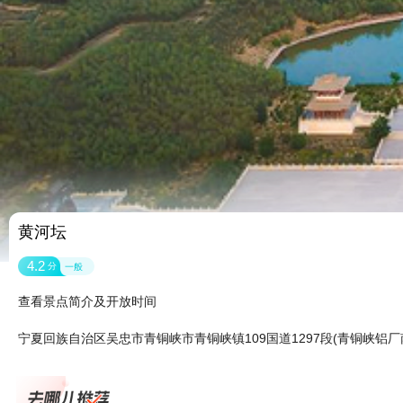
黄河坛
4.2
分
一般
查看景点简介及开放时间
宁夏回族自治区吴忠市青铜峡市青铜峡镇109国道1297段(青铜峡铝厂