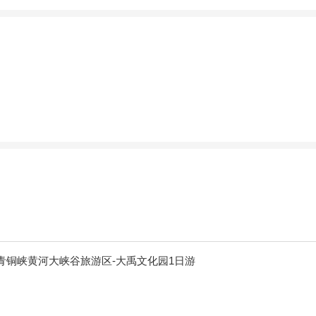
青铜峡黄河大峡谷旅游区-大禹文化园1日游