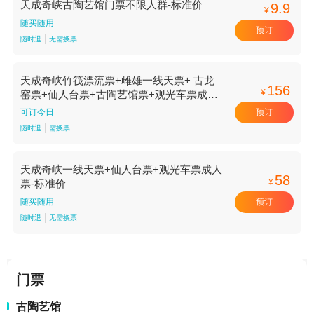
天成奇峡古陶艺馆门票不限人群-标准价
9.9
¥
随买随用
预订
随时退
无需换票
天成奇峡竹筏漂流票+雌雄一线天票+ 古龙
156
¥
窑票+仙人台票+古陶艺馆票+观光车票成人
票-标准价
预订
可订今日
随时退
需换票
天成奇峡一线天票+仙人台票+观光车票成人
58
¥
票-标准价
预订
随买随用
随时退
无需换票
门票
古陶艺馆