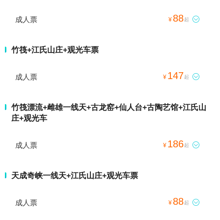
88
成人票

¥
起
竹筏+江氏山庄+观光车票
147
成人票

¥
起
竹筏漂流+雌雄一线天+古龙窑+仙人台+古陶艺馆+江氏山
庄+观光车
186
成人票

¥
起
天成奇峡一线天+江氏山庄+观光车票
88
成人票

¥
起