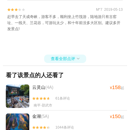
M*7 2019-05-13


赶早去了天成奇峡，游客不多，顺利坐上竹筏游，陆地游只有古窑
址、一线天、兰花谷，可游玩太少，和十年前没多大区别。建议多开
发景点!
查看全部点评

看了该景点的人还看了
158
云灵山
(4A)
¥
起
61条评论


南平·邵武市
150
金湖
(5A)
¥
起
1044条评论

