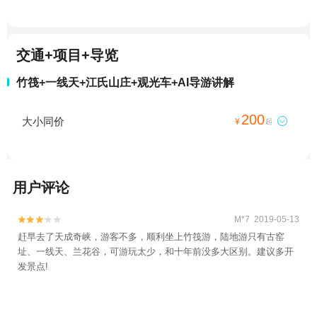
交通+项目+导览
竹筏+一线天+江氏山庄+观光车+AI导游讲解
200
大小同价

¥
起
用户评论
M*7 2019-05-13


赶早去了天成奇峡，游客不多，顺利坐上竹筏游，陆地游只有古窑
址、一线天、兰花谷，可游玩太少，和十年前没多大区别。建议多开
发景点!