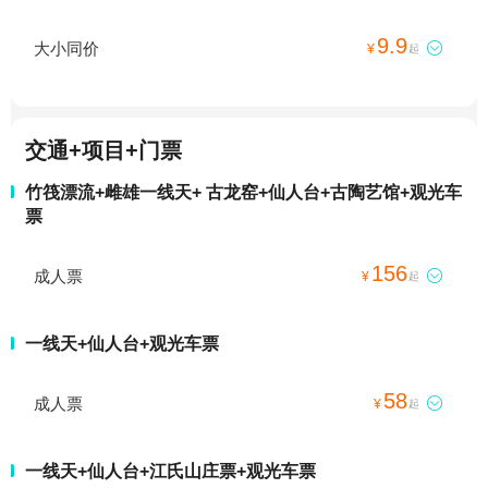
9.9
大小同价

¥
起
交通+项目+门票
竹筏漂流+雌雄一线天+ 古龙窑+仙人台+古陶艺馆+观光车
票
156
成人票

¥
起
一线天+仙人台+观光车票
58
成人票

¥
起
一线天+仙人台+江氏山庄票+观光车票