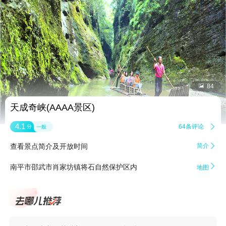


84
天成奇峡(AAAA景区)
4.1
64条评论

分
一般
查看景点简介及开放时间
简介


南平市邵武市肖家坊镇将石自然保护区内
地图