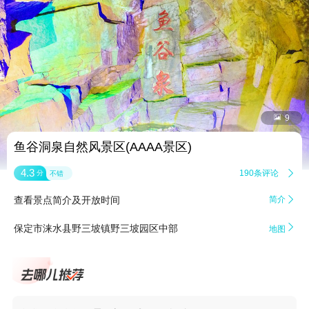


9
鱼谷洞泉自然风景区(AAAA景区)
4.3
190条评论

分
不错
查看景点简介及开放时间
简介


保定市涞水县野三坡镇野三坡园区中部
地图