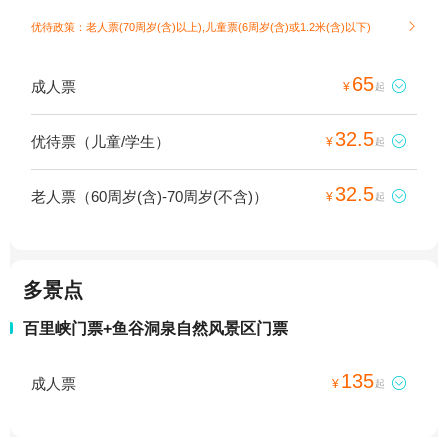
优待政策：老人票(70周岁(含)以上),儿童票(6周岁(含)或1.2米(含)以下)

65
成人票

¥
起
32.5
优待票（儿童/学生）

¥
起
32.5
老人票（60周岁(含)-70周岁(不含)）

¥
起
多景点
百里峡门票+鱼谷洞泉自然风景区门票
135
成人票

¥
起