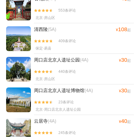
553条评论


北京·房山区
108
清西陵
(5A)
¥
起
409条评论


保定·易县
30
周口店北京人遗址公园
(4A)
¥
起
440条评论


北京·房山区
30
周口店北京人遗址博物馆
(4A)
¥
起
23条评论


北京·周口店北京人遗址公园
40
云居寺
(4A)
¥
起
245条评论

