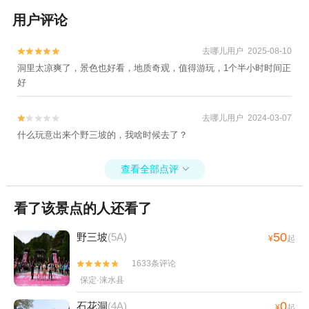
用户评论
去哪儿用户 2025-08-10


洞里太凉爽了，景色也好看，地质奇观，值得游玩，1个半小时时间正
好
去哪儿用户 2024-03-07


什么玩意出来个野三坡的，我啥时候去了？
查看全部点评

看了该景点的人还看了
50
野三坡
(5A)
¥
起
1633条评论


保定·涞水县
0
石花洞
(4A)
¥
起