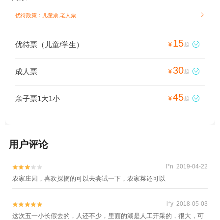
优待政策：儿童票,老人票

15
优待票（儿童/学生）

¥
起
30
成人票

¥
起
45
亲子票1大1小

¥
起
用户评论
l*n 2019-04-22


农家庄园，喜欢採摘的可以去尝试一下，农家菜还可以
i*y 2018-05-03


这次五一小长假去的，人还不少，里面的湖是人工开采的，很大，可