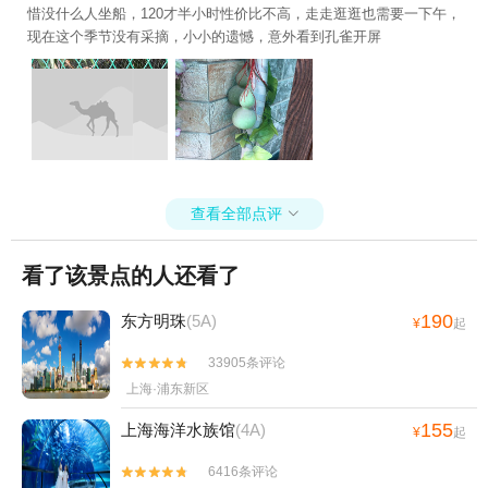
惜没什么人坐船，120才半小时性价比不高，走走逛逛也需要一下午，
现在这个季节没有采摘，小小的遗憾，意外看到孔雀开屏
查看全部点评

看了该景点的人还看了
190
东方明珠
(5A)
¥
起
33905条评论


上海·浦东新区
155
上海海洋水族馆
(4A)
¥
起
6416条评论

