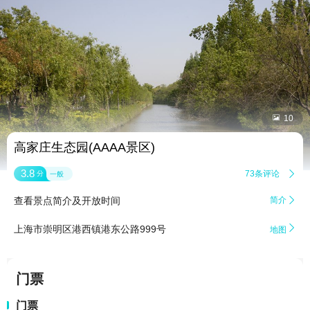


10
高家庄生态园(AAAA景区)
3.8
73条评论

分
一般
查看景点简介及开放时间
简介


上海市崇明区港西镇港东公路999号
地图
门票
门票