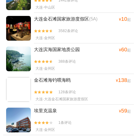
1442条评论


大连·中山区
10
大连金石滩国家旅游度假区
(5A)
¥
起
3582条评论


大连·金州区
60
大连滨海国家地质公园
¥
起
388条评论


大连·金州区
138
金石滩海钓喂海鸥
¥
起
128条评论


大连·大连金石滩国家旅游度假区
59
埃里克温泉
¥
起
1条评论


大连·金州区