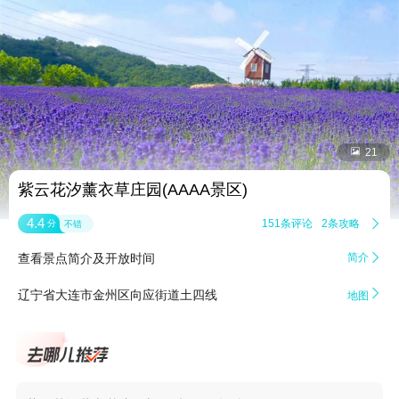


21
紫云花汐薰衣草庄园(AAAA景区)
4.4
151条评论
2条攻略

分
不错
查看景点简介及开放时间
简介


辽宁省大连市金州区向应街道土四线
地图