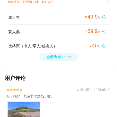
优待政策：儿童票(1.3米（含）以下)

49.9
成人票

¥
起
89.9
双人票

¥
起
40
优待票（老人/军人/残疾人）

¥
起
查看剩余1个

用户评论
去哪儿用户 2025-05-03


好，很好，景色非常漂亮，赞。