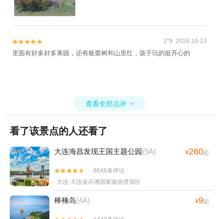
1*9 2018-10-13


里面有好多好多果园，还有板栗树和山里红，孩子玩的挺开心的
查看全部点评

看了该景点的人还看了
260
大连海昌发现王国主题公园
(5A)
¥
起
8646条评论


大连·大连金石滩国家旅游度假区
9
棒棰岛
(4A)
¥
起