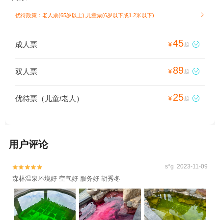
优待政策：老人票(65岁以上),儿童票(6岁以下或1.2米以下)

45
成人票

¥
起
89
双人票

¥
起
25
优待票（儿童/老人）

¥
起
用户评论
s*g 2023-11-09


森林温泉环境好 空气好 服务好 胡秀冬