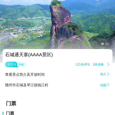


22
石城通天寨(AAAA景区)
4.5
121条评论
1条攻略

分
不错
查看景点简介及开放时间
简介


赣州市石城县琴江镇钱江村
地图
门票
门票