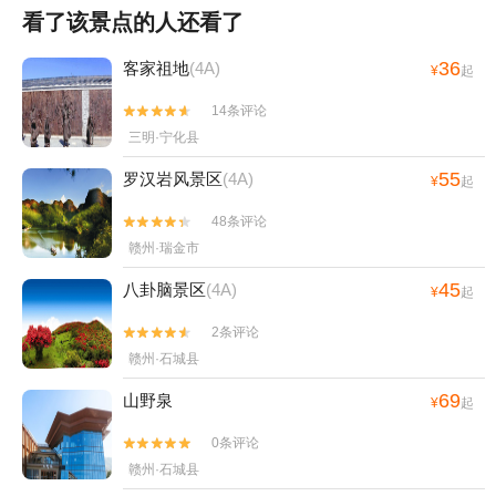
查看全部点评

看了该景点的人还看了
36
客家祖地
(4A)
¥
起
14条评论


三明·宁化县
55
罗汉岩风景区
(4A)
¥
起
48条评论


赣州·瑞金市
45
八卦脑景区
(4A)
¥
起
2条评论


赣州·石城县
69
山野泉
¥
起