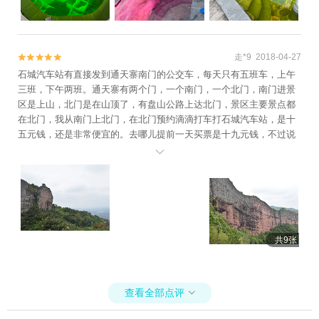
走*9 2018-04-27


石城汽车站有直接发到通天寨南门的公交车，每天只有五班车，上午
三班，下午两班。通天寨有两个门，一个南门，一个北门，南门进景
区是上山，北门是在山顶了，有盘山公路上达北门，景区主要景点都
在北门，我从南门上北门，在北门预约滴滴打车打石城汽车站，是十
五元钱，还是非常便宜的。去哪儿提前一天买票是十九元钱，不过说
实话景区也就值这个价钱，如果是全票六十元，我都要吐血，景点性

价比不高
共9张