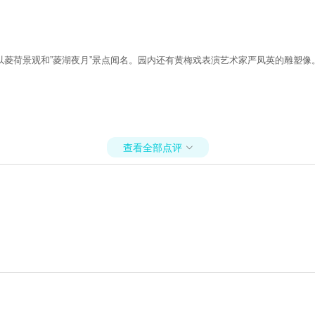
菱荷景观和”菱湖夜月”景点闻名。园内还有黄梅戏表演艺术家严凤英的雕塑
查看全部点评
