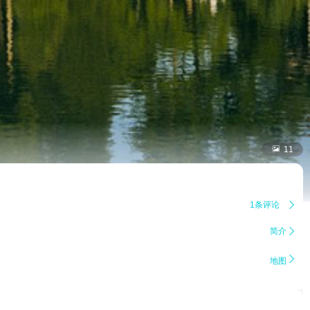

11
1条评论

简介


地图