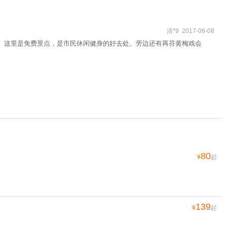
清*9 2017-06-08
像。这里是免费景点，是市民休闲健身的好去处。旁边还有再芬黄梅戏会
80
¥
起
139
¥
起