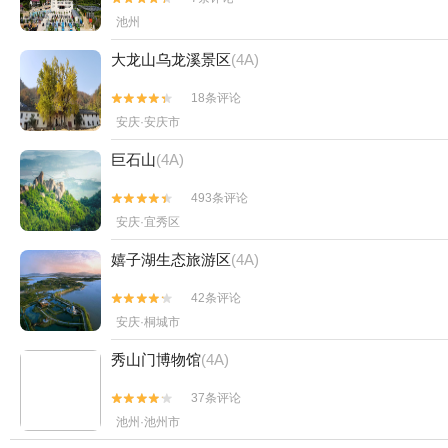
池州
大龙山乌龙溪景区
(4A)
18条评论


安庆·安庆市
巨石山
(4A)
493条评论


安庆·宜秀区
嬉子湖生态旅游区
(4A)
42条评论


安庆·桐城市
秀山门博物馆
(4A)
37条评论


池州·池州市