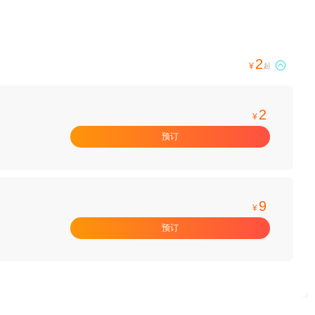
2

¥
起
2
¥
预订
9
¥
预订