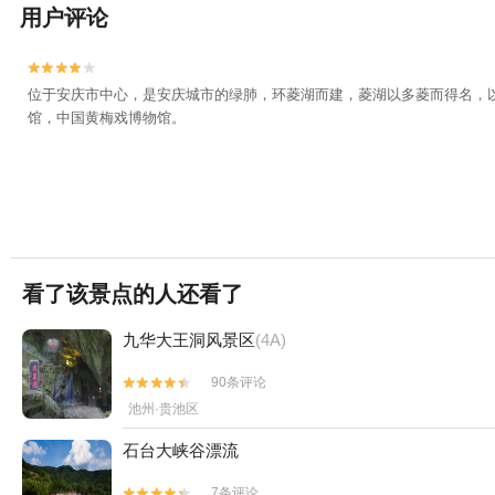
用户评论


位于安庆市中心，是安庆城市的绿肺，环菱湖而建，菱湖以多菱而得名，以
馆，中国黄梅戏博物馆。
看了该景点的人还看了
九华大王洞风景区
(4A)
90条评论


池州·贵池区
石台大峡谷漂流
7条评论

