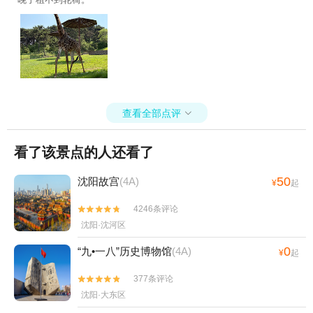
查看全部点评

看了该景点的人还看了
50
沈阳故宫
(4A)
¥
起
4246条评论


沈阳·沈河区
0
“九•一八”历史博物馆
(4A)
¥
起
377条评论


沈阳·大东区