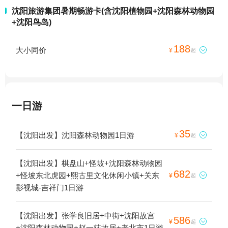
沈阳旅游集团暑期畅游卡(含沈阳植物园+沈阳森林动物园
+沈阳鸟岛)
188
大小同价

¥
起
一日游
35
【沈阳出发】沈阳森林动物园1日游

¥
起
【沈阳出发】棋盘山+怪坡+沈阳森林动物园
682
+怪坡东北虎园+熙古里文化休闲小镇+关东

¥
起
影视城-吉祥门1日游
【沈阳出发】张学良旧居+中街+沈阳故宫
586

¥
起
+沈阳森林动物园+赵一荻故居+老北市1日游