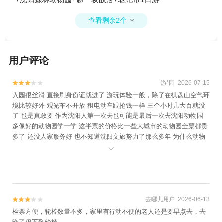
查看剩余2个

用户评论
游*园 2026-07-15


入园很丝滑 直接刷身份证就进了 游玩体验一般，除了在棋盘山空气环
境比较好外 观光车不开放 租电动车跟抢钱一样 三个小时几大百就没
了 也是真敢要 作为沈阳人第一次去也可能是最后一次去沈阳动物园
多像好的动物园学一学 这半票的价格比一些大城市的动物园全票都贵
多了 还没人家服务好 也不知道沈阳文旅努力了那么多年 为什么动物
园还是这么拉

去哪儿用户 2026-06-13


检票方便，轮椅数量不多，家里有行动不便的老人还是要早点去，去
晚了租不到轮椅。