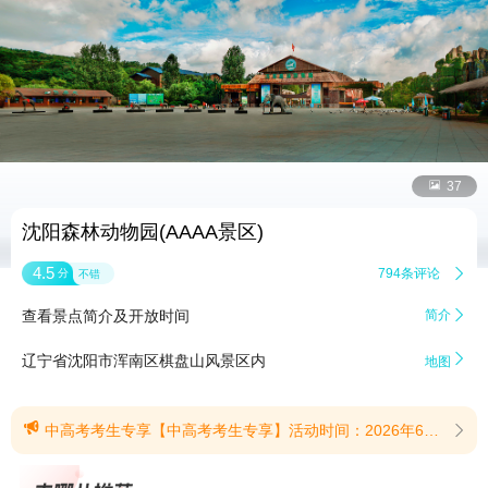


37
沈阳森林动物园(AAAA景区)
4.5
794条评论

分
不错
查看景点简介及开放时间
简介


辽宁省沈阳市浑南区棋盘山风景区内
地图

中高考考生专享【中高考考生专享】活动时间：2026年6月24日-8月31日活动对象：2026年全体中高考考生入园方式：考生本人凭中高考准考证到园区正门售票处1号窗口即可兑换免费游园资格(含熊猫馆)温馨提示：每名参加活动的考生，至少需要一名成年人购票陪同入园中小学生免费活动：即日起至8月31日，所有高中及以下学历在读学生18周岁以下(2008年1月1日后出生)未成年人，持身份证的同学，可直接凭身份证入园；持学生证的同学，需前往售票处1号窗口换票（本次活动含熊猫馆)(提示有效期2026/6/24至2026/8/31)
