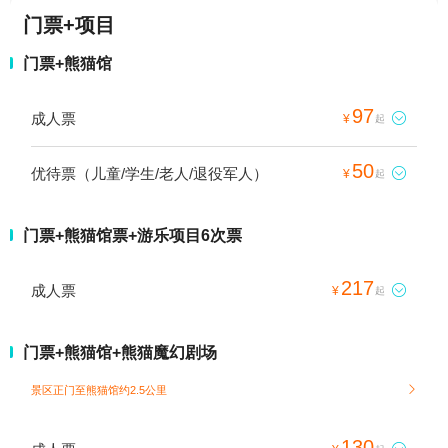
门票+项目
门票+熊猫馆
97
成人票

¥
起
50
优待票（儿童/学生/老人/退役军人）

¥
起
门票+熊猫馆票+游乐项目6次票
217
成人票

¥
起
门票+熊猫馆+熊猫魔幻剧场
景区正门至熊猫馆约2.5公里

130