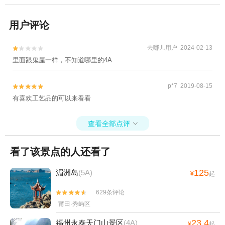
用户评论
去哪儿用户 2024-02-13


里面跟鬼屋一样，不知道哪里的4A
p*7 2019-08-15


有喜欢工艺品的可以来看看
查看全部点评

看了该景点的人还看了
125
湄洲岛
(5A)
¥
起
629条评论


莆田·秀屿区
23.4
福州永泰天门山景区
(4A)
¥
起