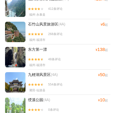
412条评论


福州·永泰县
6
石竹山风景旅游区
(4A)
¥
起
268条评论


福州·福清市
138
东方第一漂
¥
起
48条评论


福州·福清市
50
九鲤湖风景区
(4A)
¥
起
554条评论


莆田·仙游县
10
绶溪公园
(4A)
¥
起
0条评论

