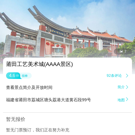


7
莆田工艺美术城(AAAA景区)
4.6
92条评论

分
很棒
查看景点简介及开放时间
简介


福建省莆田市荔城区塘头荔港大道黄石段99号
地图
暂无报价
暂无门票预订，我们正在努力补充