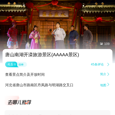


109
唐山南湖开滦旅游景区(AAAAA景区)
4.6
45条评论

分
很棒
查看景点简介及开放时间
简介


河北省唐山市路南区丹凤路与明湖路交叉口
地图