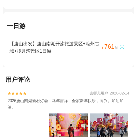
一日游
【唐山出发】唐山南湖开滦旅游景区+滦州古
761

¥
起
城+揽月湾景区1日游
用户评论
去哪儿用户 2026-02-14


2026唐山南湖新村灯会，马年吉祥，全家新年快乐，高兴。加油加
油。