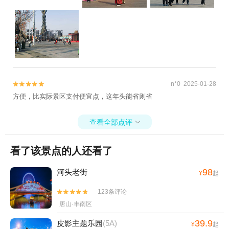
n*0 2025-01-28


方便，比实际景区支付便宜点，这年头能省则省
查看全部点评

看了该景点的人还看了
98
河头老街
¥
起
123条评论


唐山·丰南区
39.9
皮影主题乐园
(5A)
¥
起