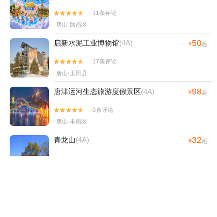
11条评论


唐山·路南区
50
启新水泥工业博物馆
(4A)
¥
起
17条评论


唐山·玉田县
98
唐津运河生态旅游度假景区
(4A)
¥
起
0条评论


唐山·丰南区
32
青龙山
(4A)
¥
起
30条评论


唐山·滦县
48
西那母水世界
¥
起
1条评论

