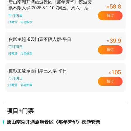
唐山南湖开滦旅游景区《那年芳华》夜游套
58.8
¥
票不限人群-2026.5.1-10.7周五、周六、法定
假期可用
预订
可订明日
随时退
无需换票
皮影主题乐园门票不限人群-平日
39.9
¥
可订明日
预订
随时退
无需换票
皮影主题乐园门票三人票-平日
105
¥
可订明日
预订
随时退
无需换票
项目+门票
唐山南湖开滦旅游景区《那年芳华》夜游套票