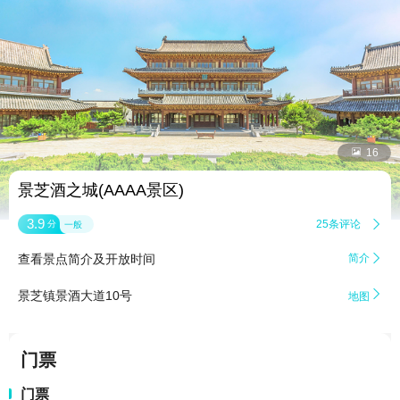


16
景芝酒之城(AAAA景区)
3.9
25条评论

分
一般
查看景点简介及开放时间
简介


景芝镇景酒大道10号
地图
门票
门票