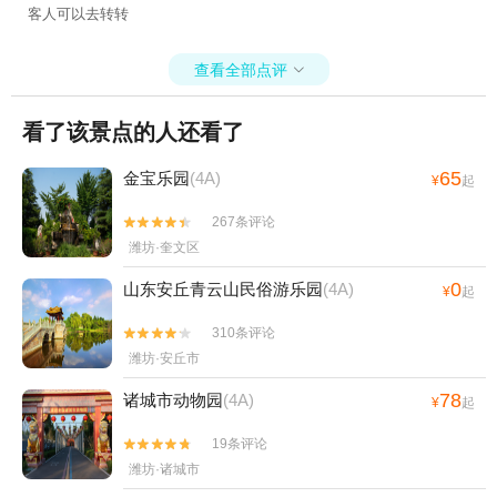
客人可以去转转
查看全部点评

看了该景点的人还看了
65
金宝乐园
(4A)
¥
起
267条评论


潍坊·奎文区
0
山东安丘青云山民俗游乐园
(4A)
¥
起
310条评论


潍坊·安丘市
78
诸城市动物园
(4A)
¥
起
19条评论


潍坊·诸城市