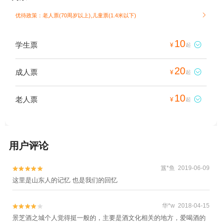
优待政策：老人票(70周岁以上),儿童票(1.4米以下)

10
学生票

¥
起
20
成人票

¥
起
10
老人票

¥
起
用户评论
簋*鱼 2019-06-09


这里是山东人的记忆 也是我们的回忆
华*w 2018-04-15


景芝酒之城个人觉得挺一般的，主要是酒文化相关的地方，爱喝酒的