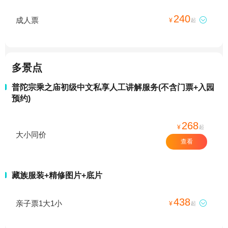
240
成人票

¥
起
多景点
普陀宗乘之庙初级中文私享人工讲解服务(不含门票+入园
预约)
268
¥
起
大小同价
查看
藏族服装+精修图片+底片
438
亲子票1大1小

¥
起