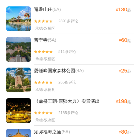
130
避暑山庄
(5A)
¥
起
2891条评论


承德·双桥区
60
普宁寺
(5A)
¥
起
511条评论


承德·双桥区
25
磬锤峰国家森林公园
(4A)
¥
起
265条评论


承德·承德县
198
《鼎盛王朝·康熙大典》实景演出
¥
起
2185条评论


承德·双滦区
80
须弥福寿之庙
(5A)
¥
起