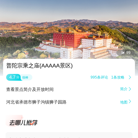


99
普陀宗乘之庙(AAAAA景区)
4.7
995条评论
1条攻略

分
很棒
查看景点简介及开放时间
简介


河北省承德市狮子沟镇狮子园路
地图