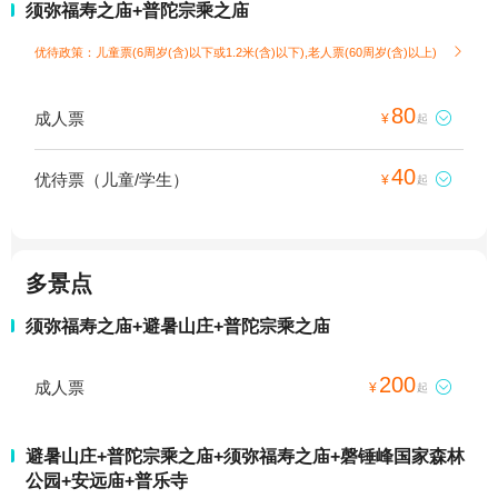
须弥福寿之庙+普陀宗乘之庙
优待政策：儿童票(6周岁(含)以下或1.2米(含)以下),老人票(60周岁(含)以上)

80
成人票

¥
起
40
优待票（儿童/学生）

¥
起
多景点
须弥福寿之庙+避暑山庄+普陀宗乘之庙
200
成人票

¥
起
避暑山庄+普陀宗乘之庙+须弥福寿之庙+磬锤峰国家森林
公园+安远庙+普乐寺