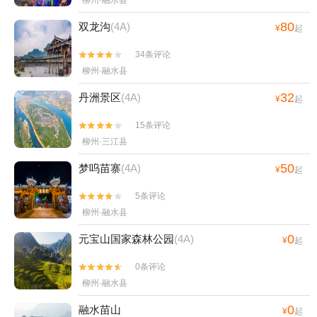
柳州·融水县
80
双龙沟
(4A)
¥
起
34条评论


柳州·融水县
32
丹洲景区
(4A)
¥
起
15条评论


柳州·三江县
50
梦呜苗寨
(4A)
¥
起
5条评论


柳州·融水县
0
元宝山国家森林公园
(4A)
¥
起
0条评论


柳州·融水县
0
融水苗山
¥
起