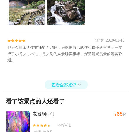
滇*客 2019-02-16


也许金庸金大侠有预知之能吧，居然把自己武侠小说中的主角之一变
成了小龙女，不过，龙女沟的风景确实很棒，深受游览赏景的游客欢
迎。
查看全部点评

看了该景点的人还看了
85
老君洞
(4A)
¥
起
14条评论

