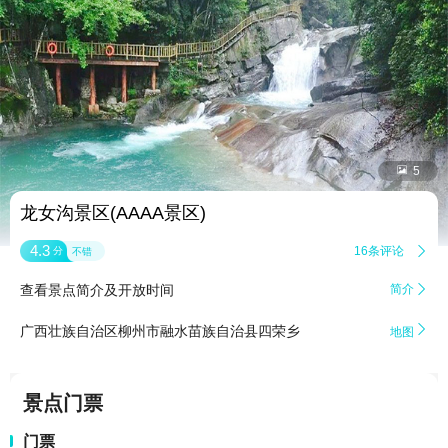


5
龙女沟景区(AAAA景区)
4.3
16条评论

分
不错
查看景点简介及开放时间
简介


广西壮族自治区柳州市融水苗族自治县四荣乡
地图
景点门票
门票