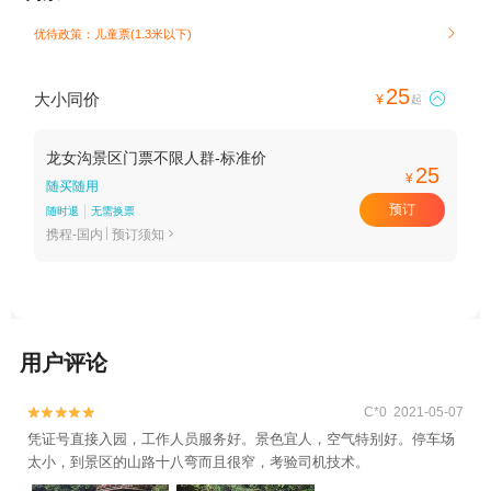
优待政策：儿童票(1.3米以下)

25
大小同价

¥
起
龙女沟景区门票不限人群-标准价
25
¥
随买随用
预订
随时退
无需换票
携程-国内
预订须知

用户评论
C*0 2021-05-07


凭证号直接入园，工作人员服务好。景色宜人，空气特别好。停车场
太小，到景区的山路十八弯而且很窄，考验司机技术。