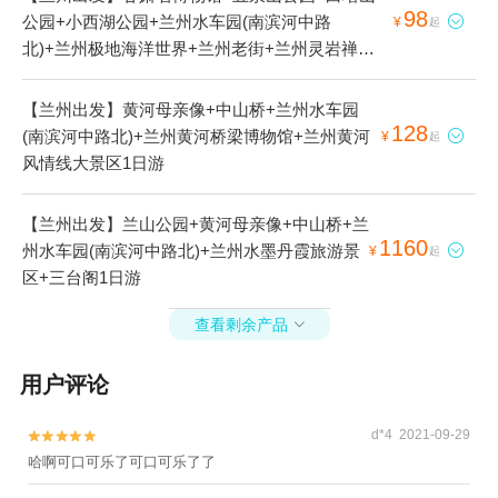
98
公园+小西湖公园+兰州水车园(南滨河中路

¥
起
北)+兰州极地海洋世界+兰州老街+兰州灵岩禅寺
1日游
【兰州出发】黄河母亲像+中山桥+兰州水车园
128
(南滨河中路北)+兰州黄河桥梁博物馆+兰州黄河

¥
起
风情线大景区1日游
【兰州出发】兰山公园+黄河母亲像+中山桥+兰
1160
州水车园(南滨河中路北)+兰州水墨丹霞旅游景

¥
起
区+三台阁1日游
查看剩余产品

用户评论
d*4 2021-09-29


哈啊可口可乐了可口可乐了了