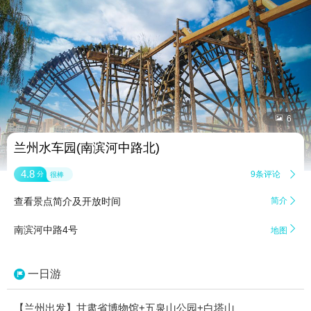


6
兰州水车园(南滨河中路北)
4.8
9条评论

分
很棒
查看景点简介及开放时间
简介


南滨河中路4号
地图
一日游
【兰州出发】甘肃省博物馆+五泉山公园+白塔山