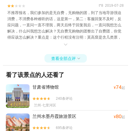
t*8 2019-07-28


不推荐报名，我们参加的是无自费，无购物的团，到了当地导游强迫
消费，不消费各种难听的话，这是第一，第二：客服回复不及时，反
应问题，一直问一直不理我，两天后终于回复我后，一直问我想怎么
解决，什么叫我想怎么解决？无自费无购物的团整出了自费团，你觉
得应该怎么解决？重点是：这个行程没有注明：莫高窟是含几类票，
（A类：实体窟8个，博物馆4个，B类：实体窟4个，博物馆3个，c

类：3d表演） A类票238/人，B类100/人，c类50/人，价格不同，看的
地方不同，咨询客服，客服只回了我一句，自己问导游，需要客服去
查看全部点评

帮忙咨询到底是哪类票，又直接下线不理我了，我只能说去哪儿网不
仅线路不成熟，不靠谱，业务也不好！
看了该景点的人还看了
74
甘肃省博物馆
¥
起
240条评论


兰州·七里河区
80
兰州水墨丹霞旅游景区
¥
起
695条评论

