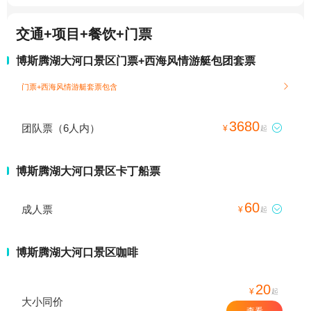
交通+项目+餐饮+门票
博斯腾湖大河口景区门票+西海风情游艇包团套票
门票+西海风情游艇套票包含

3680
团队票（6人内）

¥
起
博斯腾湖大河口景区卡丁船票
60
成人票

¥
起
博斯腾湖大河口景区咖啡
20
¥
起
大小同价
查看