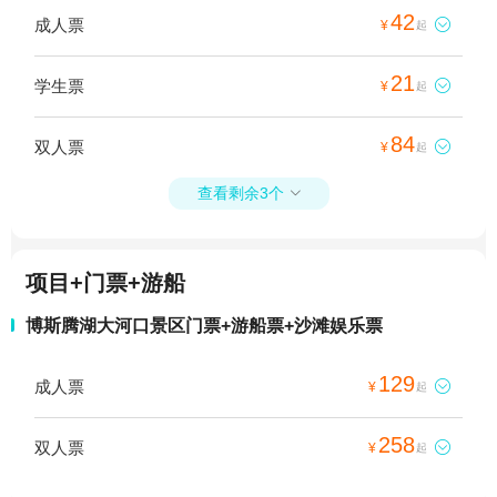
42
成人票

¥
起
21
学生票

¥
起
84
双人票

¥
起
查看剩余3个

项目+门票+游船
博斯腾湖大河口景区门票+游船票+沙滩娱乐票
129
成人票

¥
起
258
双人票

¥
起