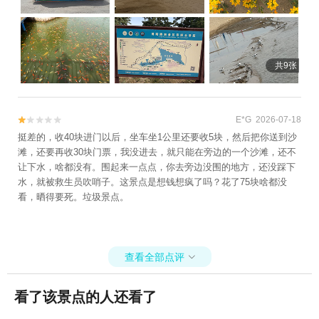
共9张
E*G 2026-07-18


挺差的，收40块进门以后，坐车坐1公里还要收5块，然后把你送到沙
滩，还要再收30块门票，我没进去，就只能在旁边的一个沙滩，还不
让下水，啥都没有。围起来一点点，你去旁边没围的地方，还没踩下
水，就被救生员吹哨子。这景点是想钱想疯了吗？花了75块啥都没
看，晒得要死。垃圾景点。
查看全部点评

看了该景点的人还看了