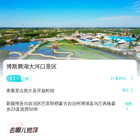


66
博斯腾湖大河口景区
4.1
27条评论

分
一般
查看景点简介及开放时间
简介

新疆维吾尔自治区巴音郭楞蒙古自治州博湖县乌兰再格森
地图
乡23县道西50米
