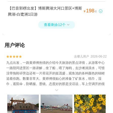
【巴音郭楞出发】博斯腾湖大河口景区+博斯
198

¥
起
腾湖-白鹭洲1日游
查看剩余12个

用户评论
去哪儿用户 2026-06-22


九点出发，一路黄师傅热情的介绍今天旅游的景点详情，从游客中心
一路陪同进景区一路讲解，坐了船，喂了海鸥，去沙滩淌浪水，可惜
没带拖鞋🤣旁边还有一片荷花开的挺茂盛，观鱼池的各种颜色的锦鲤
追着你跑。数量非常大。黄师傅很贴心的准备了矿泉水，纸巾，湿
巾，遮阳伞，防晒服。墨镜。态度好的那是没话说，车上空调开的很
足很凉快，车上也干净没有异味。没有推销，只是介绍我想游玩的项

目的景区的拍照打卡点位，这点点个大大的赞！下次来希望还有机会
能被黄师傅接待。