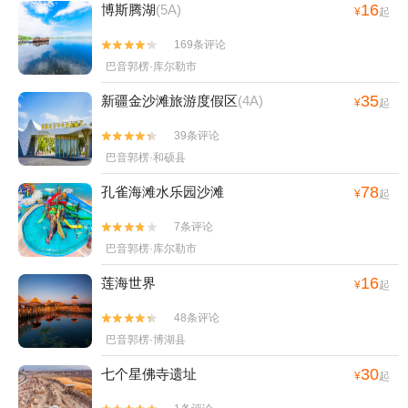
16
博斯腾湖
(5A)
¥
起
169条评论


巴音郭楞·库尔勒市
35
新疆金沙滩旅游度假区
(4A)
¥
起
39条评论


巴音郭楞·和硕县
78
孔雀海滩水乐园沙滩
¥
起
7条评论


巴音郭楞·库尔勒市
16
莲海世界
¥
起
48条评论


巴音郭楞·博湖县
30
七个星佛寺遗址
¥
起