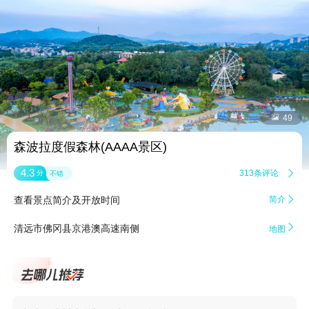


49
森波拉度假森林(AAAA景区)
4.3
313条评论

分
不错
查看景点简介及开放时间
简介


清远市佛冈县京港澳高速南侧
地图