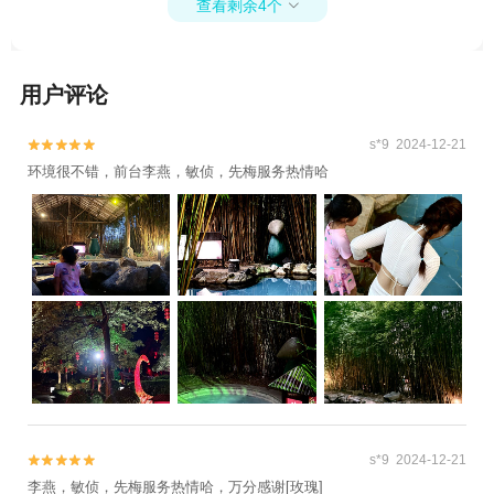
查看剩余4个

用户评论
s*9 2024-12-21


环境很不错，前台李燕，敏侦，先梅服务热情哈
s*9 2024-12-21


李燕，敏侦，先梅服务热情哈，万分感谢[玫瑰]