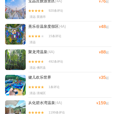
76
宝晶宫旅游景区
(4A)
¥
起
920条评论


清远·英德市
48
熹乐谷温泉度假区
(4A)
¥
起
15条评论


清远
88
聚龙湾温泉
(4A)
¥
起
492条评论


清远·佛冈县
35
健儿欢乐世界
¥
起
1条评论


清远·清城区
159
从化碧水湾温泉
(4A)
¥
起
1199条评论

