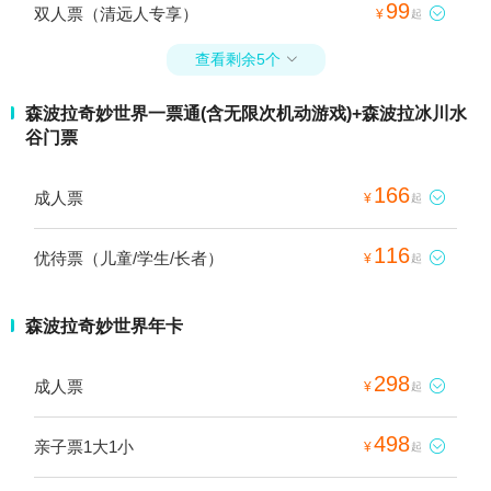
99
双人票（清远人专享）

¥
起
查看剩余5个

森波拉奇妙世界一票通(含无限次机动游戏)+森波拉冰川水
谷门票
166
成人票

¥
起
116
优待票（儿童/学生/长者）

¥
起
森波拉奇妙世界年卡
298
成人票

¥
起
498
亲子票1大1小

¥
起