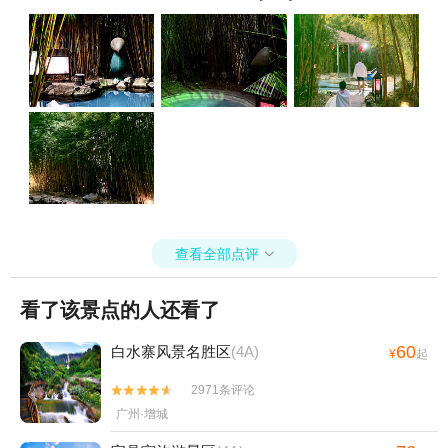
查看全部点评

看了该景点的人还看了
60
白水寨风景名胜区
(4A)
¥
起
2971条评论


广州·增城