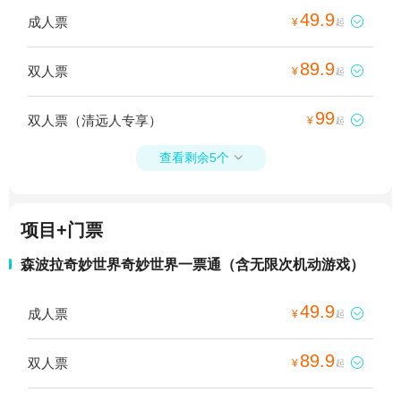
49.9
成人票

¥
起
89.9
双人票

¥
起
99
双人票（清远人专享）

¥
起
查看剩余5个

项目+门票
森波拉奇妙世界奇妙世界一票通（含无限次机动游戏）
49.9
成人票

¥
起
89.9
双人票

¥
起