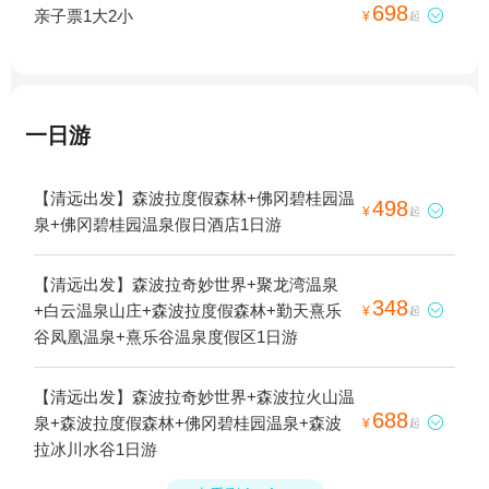
698
亲子票1大2小

¥
起
一日游
【清远出发】森波拉度假森林+佛冈碧桂园温
498

¥
起
泉+佛冈碧桂园温泉假日酒店1日游
【清远出发】森波拉奇妙世界+聚龙湾温泉
348
+白云温泉山庄+森波拉度假森林+勤天熹乐

¥
起
谷凤凰温泉+熹乐谷温泉度假区1日游
【清远出发】森波拉奇妙世界+森波拉火山温
688
泉+森波拉度假森林+佛冈碧桂园温泉+森波

¥
起
拉冰川水谷1日游