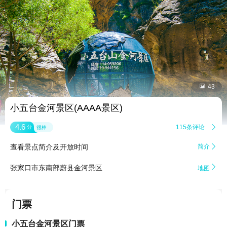


43
小五台金河景区(AAAA景区)
4.6
115条评论

分
很棒
查看景点简介及开放时间
简介


张家口市东南部蔚县金河景区
地图
门票
小五台金河景区门票