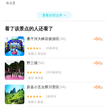
有点贵
查看全部点评

看了该景点的人还看了
50
桑干河大峡谷旅游区
(4A)
¥
起
35条评论


张家口·宣化区
50
野三坡
(5A)
¥
起
1633条评论


保定·涞水县
58
蔚县小五台辉川景区
(4A)
¥
起
1条评论


张家口·蔚县