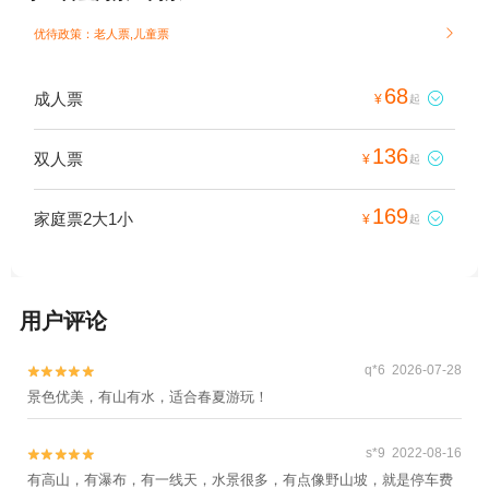
优待政策：老人票,儿童票

68
成人票

¥
起
136
双人票

¥
起
169
家庭票2大1小

¥
起
用户评论
q*6 2026-07-28


景色优美，有山有水，适合春夏游玩！
s*9 2022-08-16


有高山，有瀑布，有一线天，水景很多，有点像野山坡，就是停车费