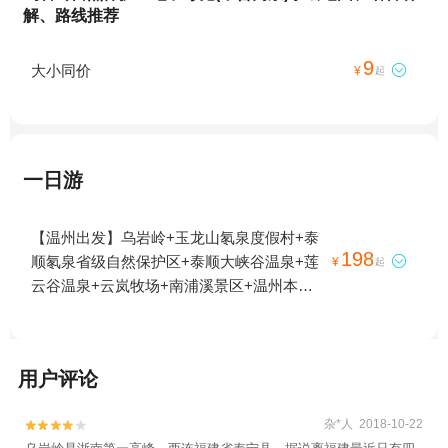
解、路线推荐
9
大小同价

¥
起
一日游
【温州出发】乌岩岭+玉龙山氡泉度假村+泰
198
顺氡泉省级自然保护区+泰顺大峡谷温泉+莲

¥
起
云谷温泉+云岚牧场+南浦溪景区+温州本地
玩乐+文祥湖飞行营地1日游
用户评论
杂*人 2018-10-22

