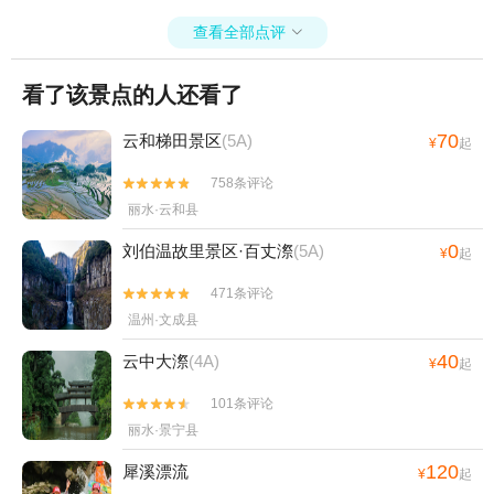
查看全部点评

看了该景点的人还看了
70
云和梯田景区
(5A)
¥
起
758条评论


丽水·云和县
0
刘伯温故里景区·百丈漈
(5A)
¥
起
471条评论


温州·文成县
40
云中大漈
(4A)
¥
起
101条评论


丽水·景宁县
120
犀溪漂流
¥
起