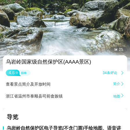


25
乌岩岭国家级自然保护区(AAAA景区)
4.6
34条评论

分
很棒
查看景点简介及开放时间
简介


浙江省温州市泰顺县司前畲族镇
地图
导览
乌岩岭自然保护区电子导览(不含门票)手绘地图、语音讲