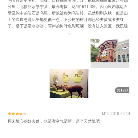
乌岩岭是浙南第一高峰，西连福建省寿宁县，据说离福建最近只有四
公里，北接丽水景宁县，最高海拔，达到1611.3米。因为境内溪边石
壁及沟中的岩石是乌黑，所以被称为乌岩岭。虽然刚刚入秋，但是山
上的温度总是比平地更低一点，不少树的树叶都已经变黄或者变红
了。桥下是溪水潺潺，两岸的树叶色彩斑斓，没有进入景区，我已经
被这美景迷醉。乌岩岭的山地生态系统完整，物种资源丰富。在乌岩

岭内，发现过世界濒危物种国家一级保护动物黄腹角雉。现在这里已
经被设为了自然保护区，在景区入口处就设了一个黄腹角雉主题馆，
在游览时可能没有那么幸运，可以看到黄腹角雉，那么就先看看标本
吧。除了黄腹角雉，乌岩岭的其他动物资源也很丰富，猴子、蛇、黑
麂、云豹、各种鸟类都在这里栖息。参观完黄腹角雉主题馆，我们向
景区内进发。一路上有当地特色的廊桥，有石拱桥，有悬索桥，有溪
水，有瀑布，还有各种各样的植物，各种元素都不缺，让人简直目不
暇接。不过在看景的时候，还是需要留一个心眼，毕竟是自然保护
共12张
区，导游说山上有时还会有五步蛇的踪迹呢。山间的空气特别好，负
氧离子含量也特别高，在这里游玩正好顺便洗洗肺。景区的门票价格
为60元，如从网上购买还有优惠价格。
M*5 2019-05-14


周末散心的好去处，水清澈空气清新，是个天然氧吧