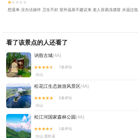


想退单.没办法操作 卫生不好 室外温泉不建议来.老人容易冻感冒.水温过低
看了该景点的人还看了
讷殷古城
(4A)
7条评论


白山
松花江生态旅游风景区
(4A)
0条评论


白山
松江河国家森林公园
(4A)
1条评论


白山·抚松县