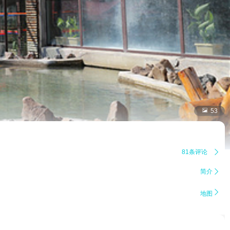

53
81条评论

简介


地图