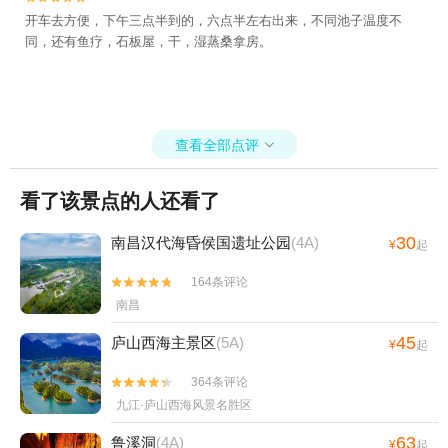
开车去方便，下午三点半到的，六点半左右出来，不同池子温度不
同，还有鱼疗，石板屋，干，湿蒸桑拿房。
查看全部点评

看了该景点的人还看了
30
南昌汉代海昏侯国遗址公园
(4A)
¥
起
164条评论


南昌
45
庐山西海主景区
(5A)
¥
起
364条评论


九江·庐山西海风景名胜区
63
鲁溪洞
(4A)
¥
起