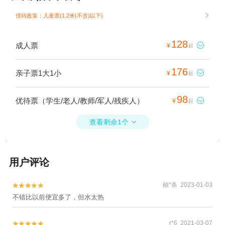
优待政策：儿童票(1.2米(不含)以下)

128
成人票

¥
起
176
亲子票1大1小

¥
起
98
优待票（学生/老人/教师/军人/残疾人）

¥
起
查看剩余1个

用户评论
柚*条 2023-01-03


不错比以前便宜多了，但水太热
r*6 2021-03-07

