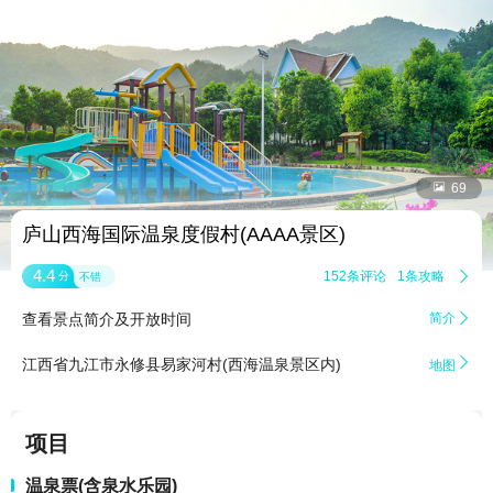


69
庐山西海国际温泉度假村(AAAA景区)
4.4
152条评论
1条攻略

分
不错
查看景点简介及开放时间
简介


江西省九江市永修县易家河村(西海温泉景区内)
地图
项目
温泉票(含泉水乐园)