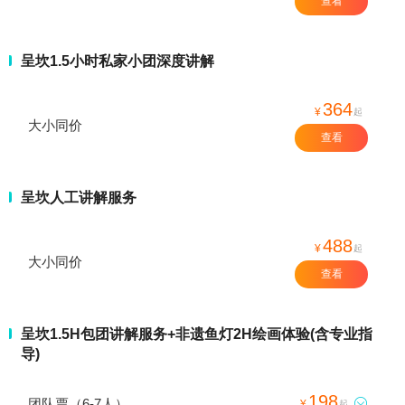
查看
呈坎1.5小时私家小团深度讲解
364
¥
起
大小同价
查看
呈坎人工讲解服务
488
¥
起
大小同价
查看
呈坎1.5H包团讲解服务+非遗鱼灯2H绘画体验(含专业指
导)
198
团队票（6-7人）

¥
起