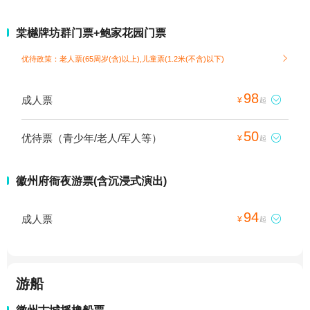
棠樾牌坊群门票+鲍家花园门票
优待政策：老人票(65周岁(含)以上),儿童票(1.2米(不含)以下)

98
成人票

¥
起
50
优待票（青少年/老人/军人等）

¥
起
徽州府衙夜游票(含沉浸式演出)
94
成人票

¥
起
游船