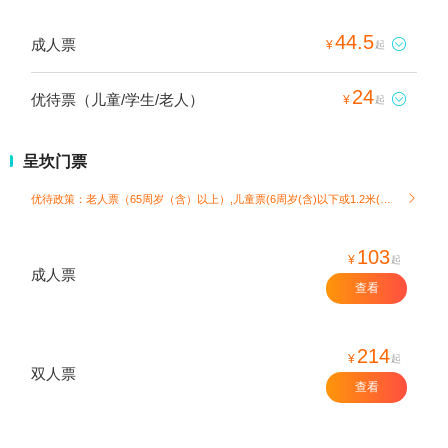
44.5
成人票

¥
起
24
优待票（儿童/学生/老人）

¥
起
呈坎门票
优待政策：老人票（65周岁（含）以上）,儿童票(6周岁(含)以下或1.2米(含)以下)

103
¥
起
成人票
查看
214
¥
起
双人票
查看