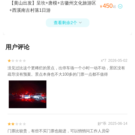
+唐模+翡翠谷+牯牛降风景区+太平湖+黄山
【黄山出发】呈坎+唐模+古徽州文化旅游区
450

¥
起
丰乐湖风景区+宏村景区+徽州古城+新安江
+西溪南古村落1日游
龙舟漂游+赛金花故居+齐云山景区+西递+黄
山风景区+九龙瀑+光明顶+域见秀里·水镇+屏
查看剩余2个

山村+古城岩+石台牯牛降+虎林园+黄山休宁
颜公河漂流+雄村景区+新安江水电站+打鼓
岭+徽州大峡谷+黄山-温泉景区+黄山野生猴
用户评论
谷景区+卢村+牯牛降九龙+牯牛降历溪+黄山
黄帝源+杨家寨+养生河漂流+东黄山旅游度
x*7 2026-05-02


假区+香溪漂流+黄山门+黄山云谷索道+斗山
没见过比这个更稀烂的景点，出停车场一个小时一动不动，景区没有
街+新安江滨水旅游景区+芙蓉谷+新安江月
疏导没有预案。景点本身也不大100多的门票一点都不值得
亮岛+《宏村阿菊》实景演出+横江山水竹筏
+西海大峡谷+黄山新安人家酒楼+洞天湾风
景区+新安江塔坑三口柑橘园+新安江水世界
+新安江国画长廊游船+棠樾牌坊群鲍家花园
+北京D-life礼堂+寒武纪石林景区+合肥万普
拓展基地（黄山）+守拙园+古徽州文化旅游
区+阳产土楼+黄山风景区太平索道+黄山白
妙*乖 2025-06-14


云宾馆+黄山北海宾馆+黄山本地玩乐+黄山
门票比较贵，有些不买门票也能进，可以悄悄问工作人员🤫