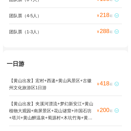
218
团队票（4-5人）

¥
起
288
团队票（1-3人）

¥
起
一日游
【黄山出发】宏村+西递+黄山风景区+古徽
418

¥
起
州文化旅游区1日游
【黄山出发】夹溪河漂流+梦幻新安江+黄山
200
植物大观园+南屏景区+花山谜窟+许国石坊

¥
起
+塔川+黄山醉温泉+蜀源村+木坑竹海+黄山
天湖景区+新安江山水画廊+呈坎+屯溪老街