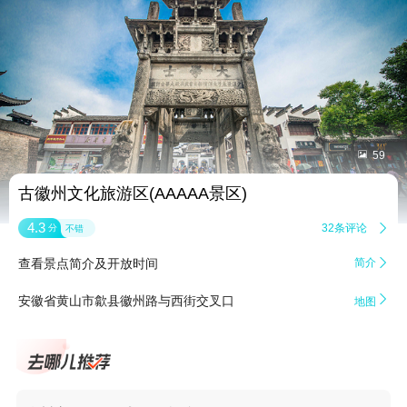


59
古徽州文化旅游区(AAAAA景区)
4.3
32条评论

分
不错
查看景点简介及开放时间
简介


安徽省黄山市歙县徽州路与西街交叉口
地图