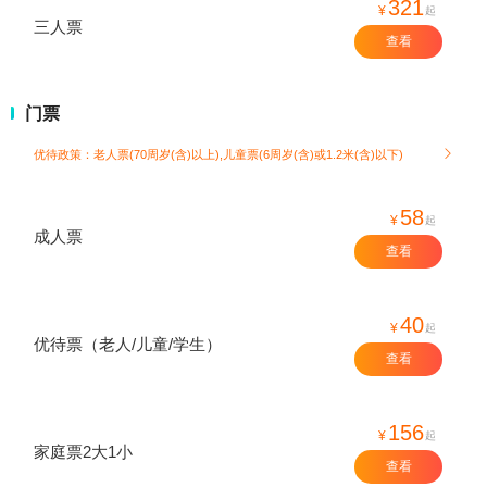
321
¥
起
三人票
查看
门票
优待政策：老人票(70周岁(含)以上),儿童票(6周岁(含)或1.2米(含)以下)

58
¥
起
成人票
查看
40
¥
起
优待票（老人/儿童/学生）
查看
156
¥
起
家庭票2大1小
查看