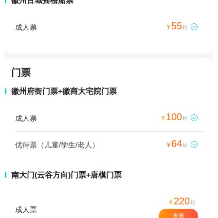
徽州古城摇橹船票
55
成人票

¥
起
门票
徽州府衙门票+徽商大宅院门票
100
成人票

¥
起
64
优待票（儿童/学生/老人）

¥
起
南大门(云谷方向)门票+唐模门票
220
¥
起
成人票
查看