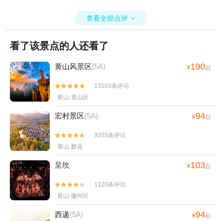
狮林大酒店+黄山喜乐汇演出+黎阳水街+宏
村冰雪世界+黄山市徽州雕刻博物馆+岭南景
查看全部点评

区+新安江激情水世界+黄山宏村国际滑翔伞
基地+太平湖峡谷漂流+宏村-画桥+新安江景
看了该景点的人还看了
区《江清月近人》实景演艺+西汉广德王国古
都+黄山屯之谷景区+黄山市城市展示馆+黄
190
黄山风景区
(5A)
¥
起
山不夜城+漫溪里游乐园+稽灵山欢乐世界
13103条评论


+五溪山大峡谷+黄山宏村国际滑翔伞基地(宏
黄山·黄山区
村大同动力伞基地)+新安江+梦幻新安江夜游
码头+西递石林水世界+徽州府衙+新安江+齐
94
宏村景区
(5A)
¥
起
云山自由家营地+黄山徽秀1日游
9203条评论


黄山·黟县
103
呈坎
¥
起
1120条评论


黄山·徽州区
94
西递
(5A)
¥
起