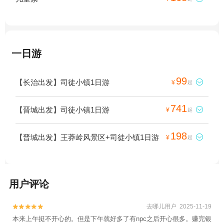
一日游
99
【长治出发】司徒小镇1日游

¥
起
741
【晋城出发】司徒小镇1日游

¥
起
198
【晋城出发】王莽岭风景区+司徒小镇1日游

¥
起
用户评论
去哪儿用户 2025-11-19


本来上午挺不开心的。但是下午就好多了有npc之后开心很多。赚完银