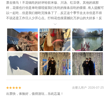
票去骑马！不花钱吃的好评给软米饭、川汤、红豆饼。其他的就那
样，花馍也行但是单吃馍噎挺我们先吃的辣条后吃的馍馍..有人提醒可
以一起吃…但是我们都吃完辣条了了…反正这个季节去太冷但是不得
不说还是工作日人少开心点。打特花也很震撼比万岁山的大好多！反
正下午的快乐是景区npc给的哈哈而且赚银票骑马游船非常不错👍这种

模式可以。下次还去。建议游玩时间从十一点开始。上午因为人少所
以就那样。景区好像还要在开发很多地方。所以下次还去。看新的场
地什么样。免费吃东西和赚银票骑马的方式非常不错👍
去哪儿用户 2026-07-25


出票快，体验好，值得游玩，乐此忘返！