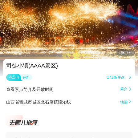


78
司徒小镇(AAAA景区)
4.5
172条评论

分
不错
查看景点简介及开放时间
简介


山西省晋城市城区北石店镇陵沁线
地图