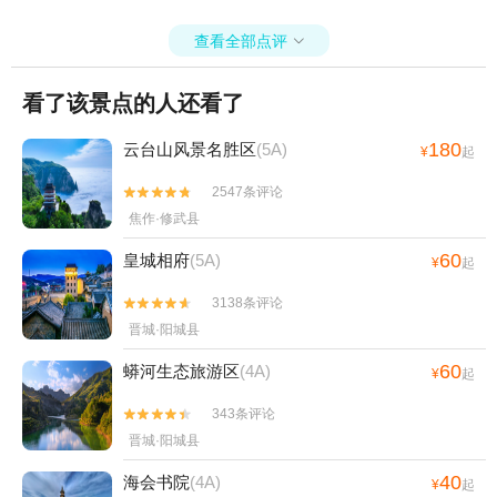
查看全部点评

看了该景点的人还看了
180
云台山风景名胜区
(5A)
¥
起
2547条评论


焦作·修武县
60
皇城相府
(5A)
¥
起
3138条评论


晋城·阳城县
60
蟒河生态旅游区
(4A)
¥
起
343条评论


晋城·阳城县
40
海会书院
(4A)
¥
起