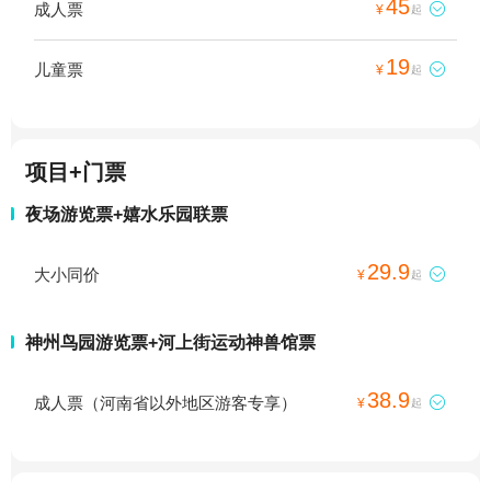
45
成人票

¥
起
19
儿童票

¥
起
项目+门票
夜场游览票+嬉水乐园联票
29.9
大小同价

¥
起
神州鸟园游览票+河上街运动神兽馆票
38.9
成人票（河南省以外地区游客专享）

¥
起