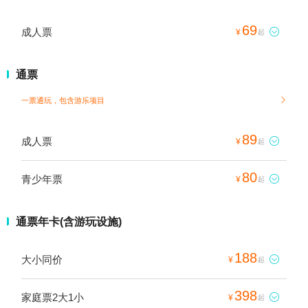
69
成人票

¥
起
通票
一票通玩，包含游乐项目

89
成人票

¥
起
80
青少年票

¥
起
通票年卡(含游玩设施)
188
大小同价

¥
起
398
家庭票2大1小

¥
起