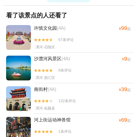
看了该景点的人还看了
99
许慎文化园
(4A)
¥
起
67条评论


漯河·召陵区
9
沙澧河风景区
(4A)
¥
起
8条评论


漯河·源汇区
39
南街村
(4A)
¥
起
132条评论


漯河·临颍县
69
河上街运动神兽馆
¥
起
1条评论

