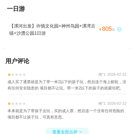
一日游
【漯河出发】许慎文化园+神州鸟园+漯湾古
805

¥
起
镇+沙澧公园1日游
用户评论
梅*1 2026-02-22


成人买了通票就是为了带一米2以下的孩子玩，然后连个海上邮轮，没
有任何安全隐患的 项目都不让玩。带一米2以下的孩子的就避坑吧。
梅*1 2026-02-22


本来就是为了带孩子去玩，买的成人票，然后连一个没有任何危险的
项目都不让孩子玩，可真有意思。
查看全部点评
