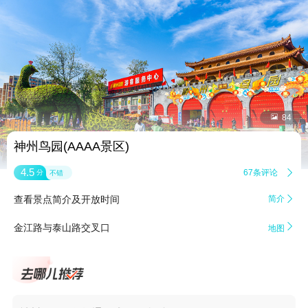


84
神州鸟园(AAAA景区)
4.5
67条评论

分
不错
查看景点简介及开放时间
简介


金江路与泰山路交叉口
地图