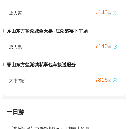
140
成人票

¥
起
茅山东方盐湖城全天票+江湖盛宴下午场
140
成人票

¥
起
茅山东方盐湖城私享包车接送服务
816
大小同价

¥
起
一日游
【常州出发】中华恐龙园+天目湖南山竹海