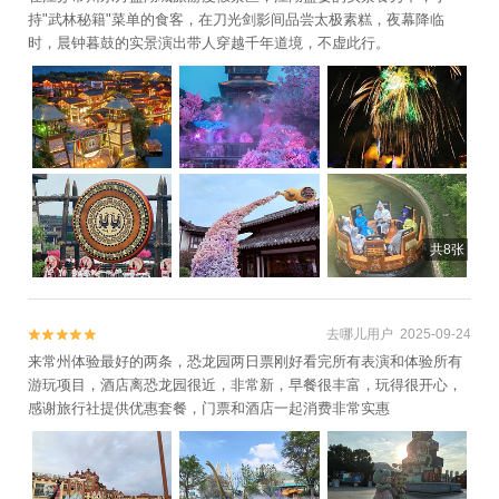
持"武林秘籍"菜单的食客，在刀光剑影间品尝太极素糕，夜幕降临
时，晨钟暮鼓的实景演出带人穿越千年道境，不虚此行。
共8张
去哪儿用户 2025-09-24


来常州体验最好的两条，恐龙园两日票刚好看完所有表演和体验所有
游玩项目，酒店离恐龙园很近，非常新，早餐很丰富，玩得很开心，
感谢旅行社提供优惠套餐，门票和酒店一起消费非常实惠