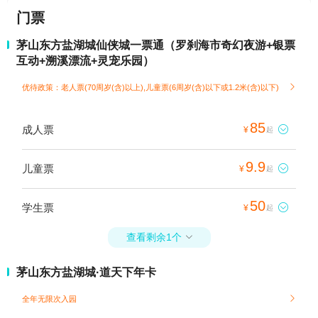
门票
茅山东方盐湖城仙侠城一票通（罗刹海市奇幻夜游+银票
互动+溯溪漂流+灵宠乐园）
优待政策：老人票(70周岁(含)以上),儿童票(6周岁(含)以下或1.2米(含)以下)

85
成人票

¥
起
9.9
儿童票

¥
起
50
学生票

¥
起
查看剩余1个

茅山东方盐湖城·道天下年卡
全年无限次入园
