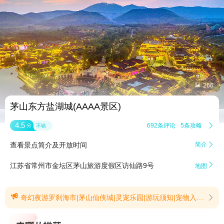


266
茅山东方盐湖城(AAAA景区)
4.5
692条评论
5条攻略

分
不错
查看景点简介及开放时间
简介


江苏省常州市金坛区茅山旅游度假区访仙路9号
地图

奇幻夜游罗刹海市|茅山仙侠城|灵宠乐园|游玩须知|宠物入园须知【奇幻夜游罗刹海市】罗刹海市·暗夜异世秘境7月重磅上线罗刹海市为东方盐湖城景区暑期全新夜游体验项目！该区域为古风沉浸式剧情互动体验场景，是区别于传统游乐与夜市，以三大种族阵营、专属信物身份、剧情闯关、罗刹宝钞交易为核心玩法的全新场景。【罗刹宝钞】是什么？罗刹宝钞为罗刹海市场景内专属银票，与景区其他区域银票不互通，景区其他区域仅通用普通银票。两种货币各自有专属玩法。如何获取【罗刹宝钞】？罗刹宝钞通过和罗刹海市场景内NPC交互获取，无身份的“两脚兽”仅能获得基础玩法。如何使用【罗刹宝钞】？ 罗刹宝钞可用于罗刹海市场内游戏交互、剧情解锁、道具兑换、任务奖励兑换，闭环互动体验。(提示有效期2026/7/6至2026/9/1)【茅山仙侠城】茅山仙侠城盛大开演，全天演出不停，互动不断，“沉浸式仙侠主题乐园”天花板！还能参与NPC及演出互动赚取银票，免费兑换吃喝玩乐等文创好物！晨间：仙侠早市：入口就有NPC演出互动，一路惊喜不停！参与就送银票！午后：江湖奇遇：NPC演出互动不停，整个街区的NPC还有演出，小编的眼睛已经不知道该往哪看了，参与游戏互动赢家直接拿“赏金”！夜晚：幻境大秀：NPC伴您到夜晚，演出席随机掉落“银票雨”，手快有手慢无！(提示有效期2025/5/28至2026/12/31)【灵宠乐园】一座汇聚萌趣灵兽的【灵宠乐园】在景区内正式对外开放！10000㎡无界式灵宠共生乐园！200+萌宠零距离接触，打破传统笼养模式，和神仙们的“灵宠”0距离贴贴！顶流“卡皮巴拉”，还有“猫鼬”“小袋鼠”“小浣熊”“小矮马”“羊驼”等等，还有一大亮点！就是日夜都能玩！夜间灵宠乐园还有不一样的玩法！(提示有效期2025/9/4至2026/12/31)【游玩须知】景区出入口提示：一日游游客自驾前往【茅山东方盐湖城道天下】停车场，乘坐免费接驳车至景区正大门检票入园。（一日游门票入园仅支持景区正大门检票进入）坤地谷漂流：限身高1.2米以上儿童游玩；满1.2米至1.4米儿童，由成人陪同游玩；1.5米以上儿童或成人可单独游玩；免费项目，不限次游玩，不强制穿雨衣，如需穿戴一次性雨衣雨鞋，可现场购买或自备。如遇雨天或周检停运，敬请谅解！降魔宫鬼屋：如患有心脏病、高血压、心脑血管疾病、孕妇、身体不适者，1.4米以下儿童、60周岁以上成人不可参与。如遇周检停运，敬请谅解！景区演绎：可参考官方演出时刻表，具体演出以现场运营为准。(提示有效期2025/5/16至2026/12/31)【宠物入园须知】景区可携带宠物入园，宠物只限猫、狗类，肩高要求40cm以下；需票现场购买宠物门票50元，携宠主人须扫码登记宠物证、疫苗接种证明、入园责任书。另结合实际现就相关入园须知如下：1.携宠游客是不可以乘坐短驳车和观光车的（宠物酒店观光车由专车接送）2.入园游玩的宠物须在肩高40cm以下，仅限家养的猫类、中小型犬类及服务型犬类入园，烈性犬及其他品类宠物不得入园，且一名游客仅允许携带一只宠物入园。（具体烈性犬种类详见附件1《常州市烈性犬名录》）3.所有入园的宠物须提供猫/狗证和该宠物的疫苗接种记录，服务类犬种须提供相应的工作证件。4.入园时需对携带的宠物进行身份登记，提供宠物的品种、年龄等信息，并留下携宠人员的联系方式。5.宠物游览时必须全程佩戴长度不超过1.5米牵引绳或装入宠物包内，确保宠物在主人控制范围内，以防止对他人造成惊吓。6.景区内非宠物友好的区域：乾天穹室内影院、坤地谷漂流、离火殿及武养馆室内剧场、乐开盐亲子乐园、盐宫及太极广场演出期间，游客可将宠物临时寄存在项目附近寄存处。景区内观览车暂不开放携宠乘坐，除住宿端旅客的宠物由专属宠物观览车接送。7.游览过程中看管好宠物自身宠物，将宠物排泄物妥善处理，放入垃圾桶内；在景区内保持安静，不随意吠叫；遇到行人、车辆应当提前收紧牵引带，应当有效约束宠物，须主动避让老年人、儿童、残疾人、孕妇和其他行动不便的人；保持景区环境整洁,爱护景区内的公共设施、花草树木、文物古迹等。如因宠物造成损坏，应照价赔偿。8.如在景区游览过程中因携带宠物管理不善而对其他游客造成人身伤害或景区财产损失的，所有的经济损失由宠物携带者承担，如有游客投诉，宠物携带者有义务做好所有的解释工作。附件1：《常州市烈性犬名录》常州市烈性犬名录序号犬种1藏獒2俄罗斯高加索犬3意大利纽波利顿獒犬4巴西非拉犬5法国波尔多獒犬6阿根廷杜高犬7中亚牧羊犬8西班牙加纳利犬9牛头梗10日本土佐犬11英国马士提夫犬12斯塔福梗犬13比利时牧羊犬14意大利卡斯罗犬15圣伯纳犬16大丹犬17比特斗牛梗犬18罗威纳犬19杜宾犬20捷克猎狼犬21比利时马林诺斯犬22苏俄牧羊犬23德国牧羊犬24荷兰牧羊犬25纽芬兰犬26川东犬（重庆犬）27德国拳师犬28法国狼犬29威玛猎犬30爱尔兰猎狼犬31牛头獒犬32具有上述犬种血统的杂交繁衍犬，以及由市公安机关和市农业农村部门认定的其他烈性犬只(提示有效期2025/3/21至2026/12/31)
