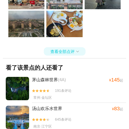
查看全部点评

看了该景点的人还看了
145
茅山森林世界
(4A)
¥
起
191条评论


常州·金坛区
83
汤山欢乐水世界
¥
起
645条评论


南京·江宁区