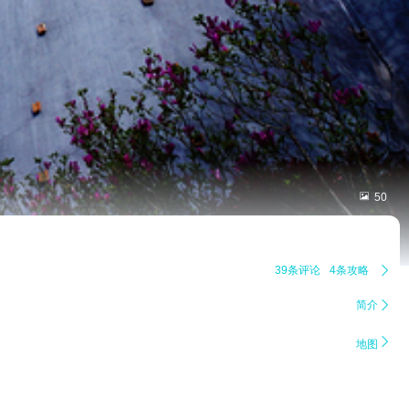

50
39条评论
4条攻略

简介


地图