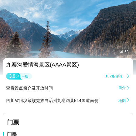


53
九寨沟爱情海景区(AAAA景区)
3.8
102条评论

分
一般
查看景点简介及开放时间
简介


四川省阿坝藏族羌族自治州九寨沟县544国道南侧
地图
门票
门票