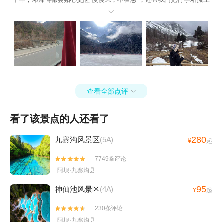
搬下，真的很有耐心！ 🎤 给潘导游打Call： 潘导真的太专业又贴心

啦！一路上讲解风趣幽默，把毕棚沟的藏羌文化讲得生动有趣。最让
我们感动的是，在景区里潘导主动帮我们拍了好多情侣合照！他知道
哪里角度最好、光线最美，拍出来的照片张张都是大片！还特意给我
们留了充足自由活动的时间，让我们能牵手慢慢走，感受两个人的浪
漫时光。 🏔️ 关于毕棚沟： 雪山、海子、彩林……美得像画一样！和
心爱的人走在栈道上，对着雪山许愿，真的超级浪漫～ 总之，这次毕
棚沟之旅，风景很美，但更美的是遇到了靠谱的邓师傅和温暖的潘导
查看全部点评

游！ 如果大家也想带另一半来川西，强烈推荐找他们，绝对会让你们
的旅行幸福感翻倍！
看了该景点的人还看了
280
九寨沟风景区
(5A)
¥
起
7749条评论


阿坝·九寨沟县
95
神仙池风景区
(4A)
¥
起
230条评论


阿坝·九寨沟县