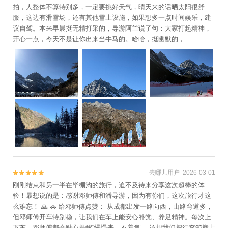
拍，人整体不算特别多，一定要挑好天气，晴天来的话晒太阳很舒
服，这边有滑雪场，还有其他雪上设施，如果想多一点时间娱乐，建
议自驾。本来早晨挺无精打采的，导游阿兰说了句：大家打起精神，
开心一点，今天不是让你出来当牛马的。哈哈，挺幽默的，
去哪儿用户 2026-03-01


刚刚结束和另一半在毕棚沟的旅行，迫不及待来分享这次超棒的体
验！最想说的是：感谢邓师傅和潘导游，因为有你们，这次旅行才这
么难忘！ 🙏 🚗 给邓师傅点赞： 从成都出发一路向西，山路弯道多，
但邓师傅开车特别稳，让我们在车上能安心补觉、养足精神。每次上
下车，邓师傅都会贴心提醒“慢慢来，不着急”，还帮我们把行李箱搬上