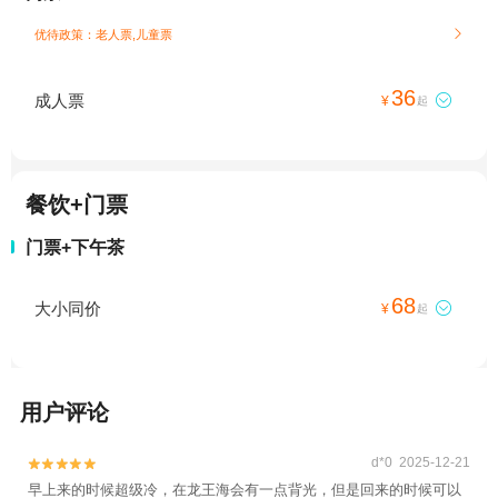
优待政策：老人票,儿童票

36
成人票

¥
起
餐饮+门票
门票+下午茶
68
大小同价

¥
起
用户评论
d*0 2025-12-21


早上来的时候超级冷，在龙王海会有一点背光，但是回来的时候可以