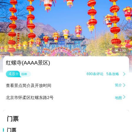


190
红螺寺(AAAA景区)
4.8
690条评论
5条攻略

分
很棒
查看景点简介及开放时间
简介


北京市怀柔区红螺东路2号
地图
门票
门票