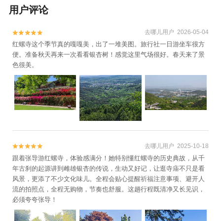
用户评论
去哪儿用户 2026-05-04


红螺寺这个季节真的嘎嘎美，出了一堆美图。旅行社一日游坐车很方
便。准备秋天再来一次看看银杏树！感觉这里气场很好。春天来了景
色很美。
去哪儿用户 2025-10-18


跟着张导游红螺寺，体验感满分！她特别懂红螺寺的历史典故，从千
年古刹的起源讲到雌雄银杏的传说，生动又好记，让逛寺庙不只是看
风景，更添了不少文化味儿。全程会贴心提醒祈福注意事项、避开人
流的拍照点，全程无购物，节奏也舒服。这趟行程既清净又长见识，
必须夸夸张导！