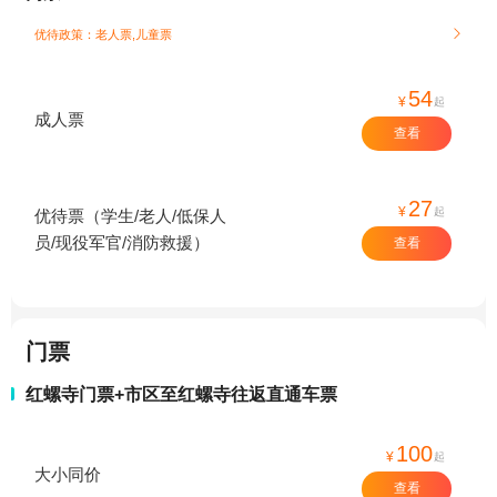
优待政策：老人票,儿童票

54
¥
起
成人票
查看
27
¥
起
优待票（学生/老人/低保人
员/现役军官/消防救援）
查看
门票
红螺寺门票+市区至红螺寺往返直通车票
100
¥
起
大小同价
查看