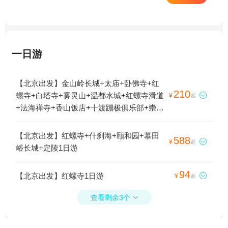
一日游
【北京出发】金山岭长城+太庙+卧佛寺+红
210
螺寺+白塔寺+雾灵山+温都水城+红螺寺滑道

¥
起
+法海禅寺+香山饭店+十渡蹦极俱乐部+崇文
门+白瀑寺1日游
【北京出发】红螺寺+什刹海+颐和园+慕田
588

¥
起
峪长城+定陵1日游
94
【北京出发】红螺寺1日游

¥
起
查看剩余3个
