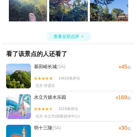
查看全部点评

看了该景点的人还看了
45
慕田峪长城
(5A)
¥
起
14816条评论


北京·怀柔区
169
水立方嬉水乐园
¥
起
1016条评论


北京·水立方(国家游泳中心)
30
明十三陵
(5A)
¥
起