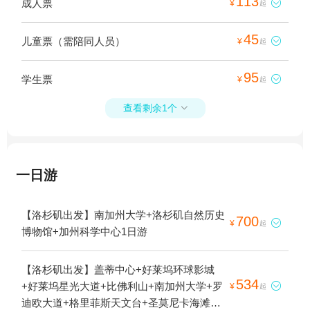
113
成人票

¥
起
45
儿童票（需陪同人员）

¥
起
95
学生票

¥
起
查看剩余1个

一日游
【洛杉矶出发】南加州大学+洛杉矶自然历史
700

¥
起
博物馆+加州科学中心1日游
【洛杉矶出发】盖蒂中心+好莱坞环球影城
534
+好莱坞星光大道+比佛利山+南加州大学+罗

¥
起
迪欧大道+格里菲斯天文台+圣莫尼卡海滩