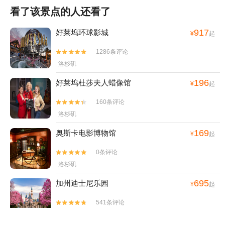
看了该景点的人还看了
917
好莱坞环球影城
¥
起
1286条评论


洛杉矶
196
好莱坞杜莎夫人蜡像馆
¥
起
160条评论


洛杉矶
169
奥斯卡电影博物馆
¥
起
0条评论


洛杉矶
695
加州迪士尼乐园
¥
起
541条评论


洛杉矶