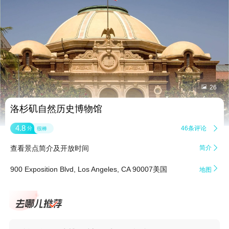


26
洛杉矶自然历史博物馆
4.8
46条评论

分
很棒
查看景点简介及开放时间
简介


900 Exposition Blvd, Los Angeles, CA 90007美国
地图