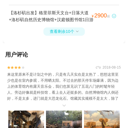
+小东京+威尼斯海滩+日落大道+洛杉矶县艺
术博物馆+洛杉矶自然历史博物馆+好莱坞标
【洛杉矶出发】格里菲斯天文台+日落大道
2900

¥
起
志+好莱坞华纳兄弟影城之旅+加州迪士尼乐
+洛杉矶自然历史博物馆+汉庭顿图书馆1日游
园度假区+汉庭顿图书馆+好莱坞+格里菲斯
公园+天使铁路+唐人街1日游
查看剩余10个

用户评论
c*o 2018-08-15


来这里原来不是计划之中的，只是有几天实在是太热了，想想这里至
少也是在室内参观，不用晒太阳。不过去的那天停车场爆满，因为边
上的体育馆内有露天音乐会，我们也算见识了五花八门的时髦年轻
人。旁边好像就是科技馆，看上去人还挺多的。自然博物馆内人倒还
好，不是太多，进门就是大恐龙化石。馆藏其实规模不是太大，除了
化石还有珠宝，竟然还有些中国古代的文物呢，想必当初也是美国鬼

子掠夺来的。下午大概五六点就要关门了，就当在此消磨一点时间
吧。