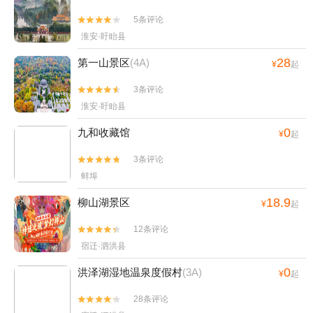
5条评论


淮安·盱眙县
28
第一山景区
(4A)
¥
起
3条评论


淮安·盱眙县
0
九和收藏馆
¥
起
3条评论


蚌埠
18.9
柳山湖景区
¥
起
12条评论


宿迁·泗洪县
0
洪泽湖湿地温泉度假村
(3A)
¥
起
28条评论

