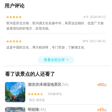
用户评论
e*0 2018-09-12


双沟是苏北古镇，双沟酒文化名扬中外，风景这边独好，也是广大旅
途者游玩的好地方，欢迎光临。
M*0 2017-08-31


这是中国的文化，博大精深呀，专门导游，了解酒文化
查看全部点评

看了该景点的人还看了
60
泗洪洪泽湖湿地景区
(5A)
¥
起
328条评论


宿迁·泗洪县
45
明祖陵
(4A)
¥
起