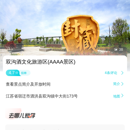


38
双沟酒文化旅游区(AAAA景区)
4.7
4条评论

分
很棒
查看景点简介及开放时间
简介


江苏省宿迁市泗洪县双沟镇中大街173号
地图