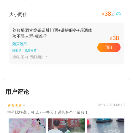
38
大小同价

¥
起
刘伶醉酒古烧锅遗址门票+讲解服务+调酒体
验不限人群-标准价
38
¥
随买随用
预订
随时退
无需换票
携程-国内
预订须知

用户评论
M*8 2019-06-02


性价比很高，可以玩一整天！适合各个年龄段！