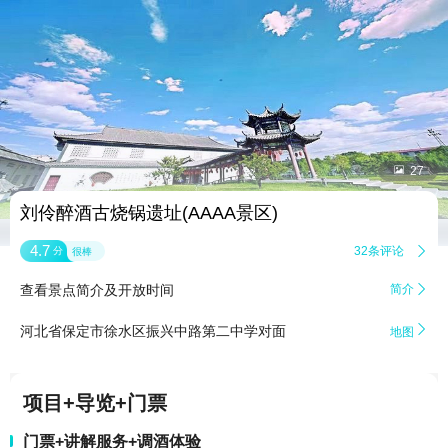


27
刘伶醉酒古烧锅遗址(AAAA景区)
4.7
32条评论

分
很棒
查看景点简介及开放时间
简介


河北省保定市徐水区振兴中路第二中学对面
地图
项目+导览+门票
门票+讲解服务+调酒体验