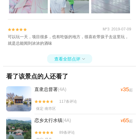
M*3 2019-07-09


可以玩一天，项目很多，也有吃饭的地方，很喜欢带孩子去这里玩，
就是总能闻到浓浓的酒味
查看全部点评

看了该景点的人还看了
35
直隶总督署
(4A)
¥
起
117条评论


保定·南市区
65
恋乡太行水镇
(4A)
¥
起
89条评论

