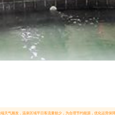
，具体安排如下:正常营业:周五、周六、周日，暂停营业:周一、周二、周三、周四特别说明:如有团队前来，提前预约沟通，温泉可临时开放。温馨提醒:请大家出行前提前规划好行