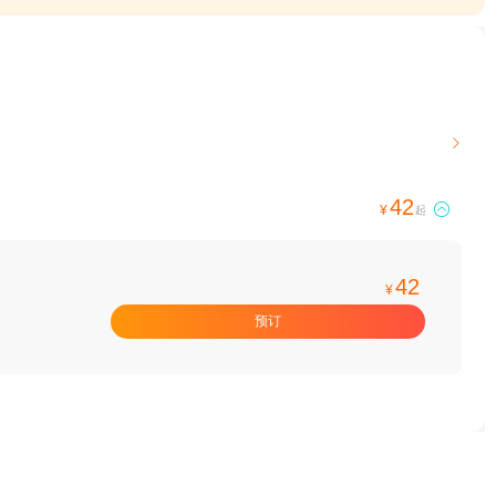

42

¥
起
42
¥
预订