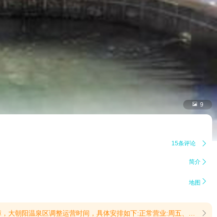

9
15条评论

简介


地图
程，避免跑空。咨询电话:13940691004、13940651677、15241627773(提示有效期2026/8/2至2026/8/31)
