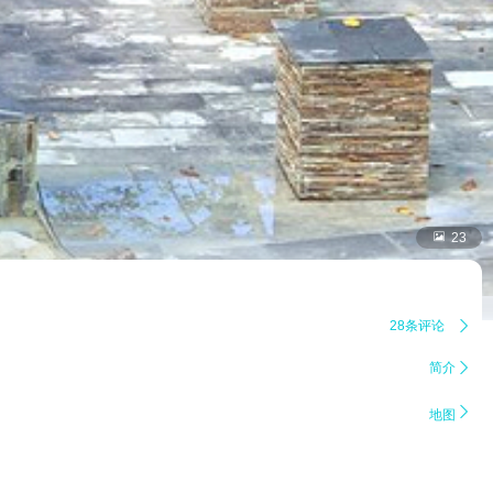

23
28条评论

简介


地图