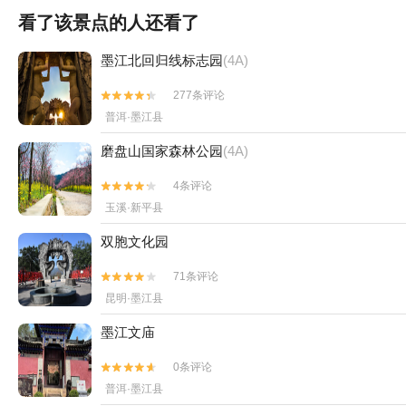
看了该景点的人还看了
墨江北回归线标志园
(4A)
277条评论


普洱·墨江县
磨盘山国家森林公园
(4A)
4条评论


玉溪·新平县
双胞文化园
71条评论


昆明·墨江县
墨江文庙
0条评论


普洱·墨江县