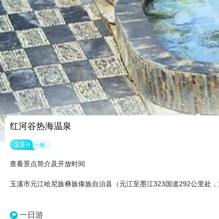
红河谷热海温泉
3.8
分
一般
查看景点简介及开放时间
玉溪市元江哈尼族彝族傣族自治县（元江至墨江323国道292公里处
一日游