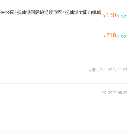
森林公园+抚仙湖国际旅游度假区+抚仙湖太阳山帆船
150

¥
起
218

¥
起
去哪儿用户 2024-11-06
b*9 2020-08-30