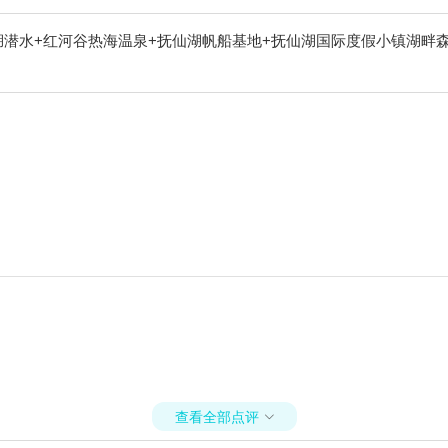
湖潜水+红河谷热海温泉+抚仙湖帆船基地+抚仙湖国际度假小镇湖畔
查看全部点评
