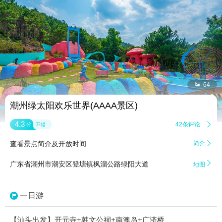


64
潮州绿太阳欢乐世界(AAAA景区)
4.3
42条评论

分
不错
查看景点简介及开放时间
简介


广东省潮州市潮安区登塘镇枫溜公路绿阳大道
地图
一日游
【汕头出发】开元寺+韩文公祠+南澳岛+广济桥