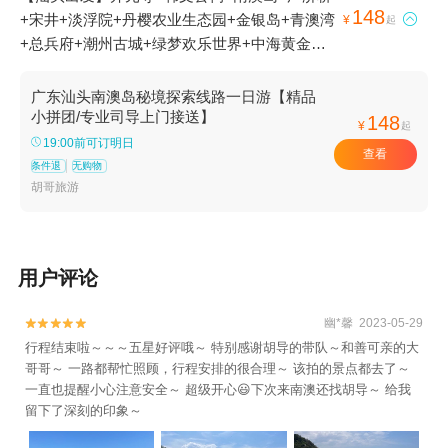
148
+宋井+淡浮院+丹樱农业生态园+金银岛+青澳湾

¥
起
+总兵府+潮州古城+绿梦欢乐世界+中海黄金海
岸水上乐园+潮州绿太阳欢乐世界+南澳大桥+汕
头小公园+南澳冰雪主题乐园+牌坊街1日游
广东汕头南澳岛秘境探索线路一日游【精品
小拼团/专业司导上门接送】
148
¥
起
19:00前可订明日
查看
条件退
无购物
胡哥旅游
用户评论
幽*馨 2023-05-29


行程结束啦～～～五星好评哦～ 特别感谢胡导的带队～和善可亲的大
哥哥～ 一路都帮忙照顾，行程安排的很合理～ 该拍的景点都去了～
一直也提醒小心注意安全～ 超级开心😃下次来南澳还找胡导～ 给我
留下了深刻的印象～