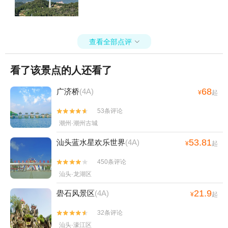
查看全部点评

看了该景点的人还看了
68
广济桥
(4A)
¥
起
53条评论


潮州·潮州古城
53.81
汕头蓝水星欢乐世界
(4A)
¥
起
450条评论


汕头·龙湖区
21.9
礐石风景区
(4A)
¥
起
32条评论


汕头·濠江区