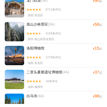
90
龙门石窟
(5A)
¥
起
6713条评论


洛阳·洛龙区
58
嵩山少林景区
(5A)
¥
起
4158条评论


郑州·嵩山风景名胜区
15
洛阳博物馆
¥
起
1278条评论


洛阳·洛龙区
37
二里头夏都遗址博物馆
(4A)
¥
起
16条评论


洛阳·偃师市
98
白马寺
(4A)
¥
起
1757条评论

