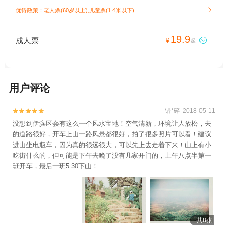
优待政策：老人票(60岁以上),儿童票(1.4米以下)

19.9
成人票

¥
起
用户评论
错*碎 2018-05-11


没想到伊滨区会有这么一个风水宝地！空气清新，环境让人放松，去
的道路很好，开车上山一路风景都很好，拍了很多照片可以看！建议
进山坐电瓶车，因为真的很远很大，可以先上去走着下来！山上有小
吃街什么的，但可能是下午去晚了没有几家开门的，上午八点半第一
班开车，最后一班5:30下山！
共8张