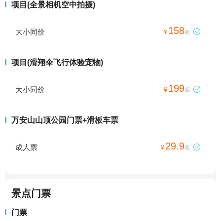
项目(全景相机空中拍摄)
158
大小同价

¥
起
项目(滑翔伞飞行体验宠物)
199
大小同价

¥
起
万安山山顶公园门票+滑板车票
29.9
成人票

¥
起
景点门票
门票