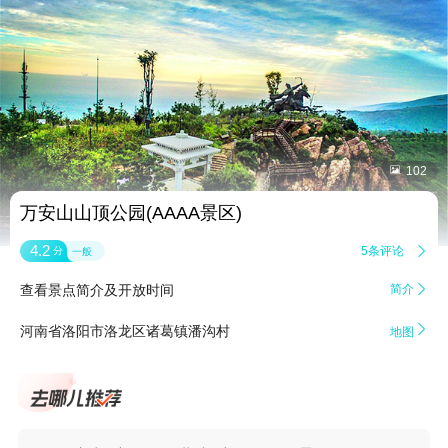


102
万安山山顶公园(AAAA景区)
4.2
5条评论

分
一般
查看景点简介及开放时间
简介


河南省洛阳市洛龙区诸葛镇潘沟村
地图