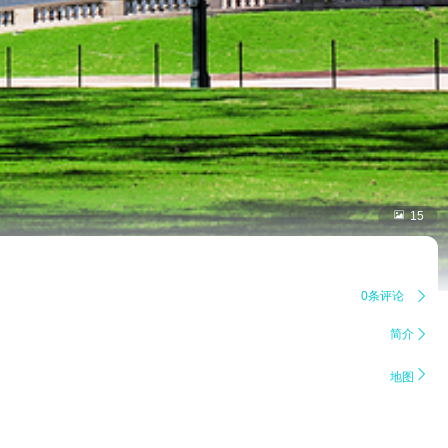

15
0条评论

简介


地图