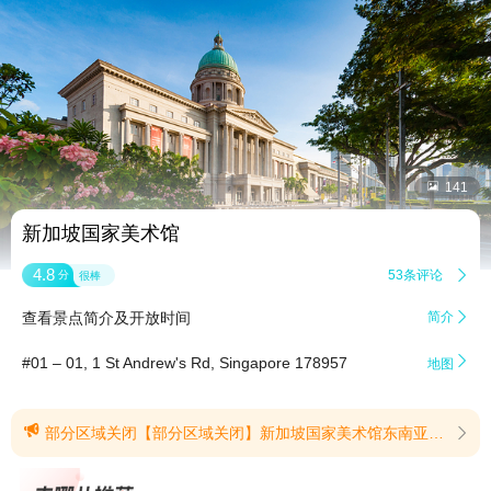


141
新加坡国家美术馆
4.8
53条评论

分
很棒
查看景点简介及开放时间
简介


#01 – 01, 1 St Andrew's Rd, Singapore 178957
地图

部分区域关闭【部分区域关闭】新加坡国家美术馆东南亚展厅（UOB Southeast Asia Gallery）将于2026年4月1日起关闭，进行全面翻新。此次闭馆涉及前最高法院翼三至五层的所有展厅，包括四层的UOB探索空间与五层的UOB小剧场。翻新后的展厅预计于2027年底重新开放，将以全新的空间布局与策展视角，呈现19世纪以来的东南亚现当代艺术，并推出全新委约创作作品。在此期间，前最高法院翼一层的前最高法院门厅及三层的历史大堂等其他区域仍照常开放。感谢您的理解与支持！(提示有效期2026/2/25至2027/11/30)
