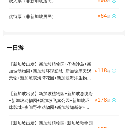
成人票（非新加坡居民）

¥
起
64
优待票（非新加坡居民）

¥
起
一日游
【新加坡出发】新加坡植物园+圣淘沙岛+新
118
加坡动物园+新加坡环球影城+新加坡摩天观

¥
起
景轮+新加坡滨海湾花园+新加坡海洋生物园
+新加坡国家博物馆+新加坡缆车+新加坡唐
人街+圣淘沙冲浪区+新加坡国立大学+圣淘
【新加坡出发】新加坡植物园+新加坡总统府
沙海滩+新加坡樟宜机场+新加坡本地玩乐
178
+新加坡动物园+新加坡飞禽公园+新加坡环

¥
起
+新加坡国家美术馆+圣淘沙天空喜立
球影城+夜间野生动物园+新加坡知新馆+新
SkyHelix+新加坡空中缆车+新加坡圣淘沙+圣
加坡科学中心+新加坡万象馆+新加坡摩天观
淘沙百乐玩1日游
景轮+新加坡滨海湾花园+新加坡海洋生物园
【新加坡出发】新加坡植物园+新加坡动物园
+河川生态园+新加坡河游船+新加坡通行证