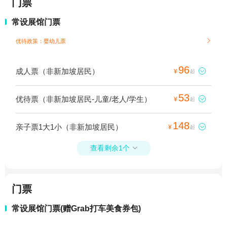
门票
常设展馆门票
优待政策：婴幼儿票

96
成人票（非新加坡居民）

¥
起
53
优待票（非新加坡居民-儿童/老人/学生）

¥
起
148
亲子票1大1小（非新加坡居民）

¥
起
查看剩余1个

门票
常设展馆门票(赠Grab打车美食券包)