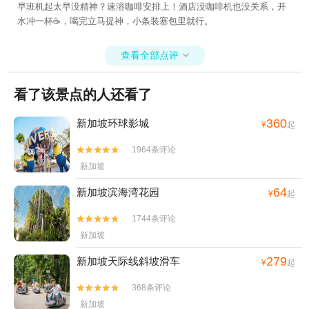
早班机起太早没精神？速溶咖啡安排上！酒店没咖啡机也没关系，开
水冲一杯☕，喝完立马提神，小条装塞包里就行。
查看全部点评

看了该景点的人还看了
360
新加坡环球影城
¥
起
1964条评论


新加坡
64
新加坡滨海湾花园
¥
起
1744条评论


新加坡
279
新加坡天际线斜坡滑车
¥
起
368条评论


新加坡