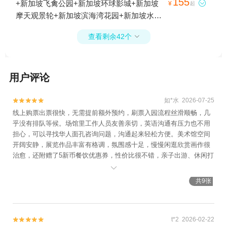
155
+新加坡飞禽公园+新加坡环球影城+新加坡

¥
起
+新加坡缆车+新加坡唐人街+新加坡国立大
摩天观景轮+新加坡滨海湾花园+新加坡水上
学+新加坡樟宜机场+新加坡本地玩乐+新加
探险乐园+新加坡唐人街+新加坡国立大学
坡国家美术馆+新加坡河+新加坡圣淘沙+
查看剩余42个

+新加坡樟宜机场+新加坡本地玩乐+新加坡
【新加坡】哈利波特：魔法幻境1日游
国家美术馆+新加坡圣淘沙1日游
用户评论
如*水 2026-07-25


线上购票出票很快，无需提前额外预约，刷票入园流程丝滑顺畅，几
乎没有排队等候。场馆里工作人员友善亲切，英语沟通有压力也不用
担心，可以寻找华人面孔咨询问题，沟通起来轻松方便。美术馆空间
开阔安静，展览作品丰富有格调，氛围感十足，慢慢闲逛欣赏画作很
治愈，还附赠了5新币餐饮优惠券，性价比很不错，亲子出游、休闲打
卡都很合适，整体游玩体验超棒。

共9张
t*2 2026-02-22

