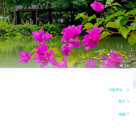

14
0条评论

简介


地图