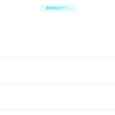
查看剩余1个
