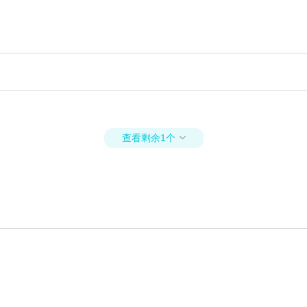
查看剩余1个
