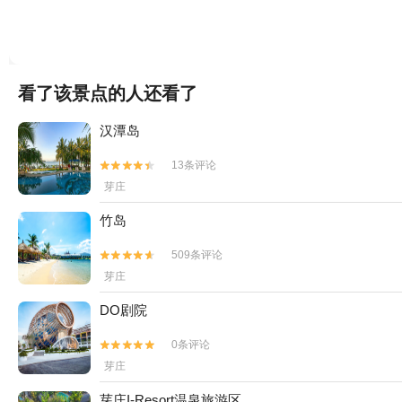
看了该景点的人还看了
汉潭岛
13条评论


芽庄
竹岛
509条评论


芽庄
DO剧院
0条评论


芽庄
芽庄I-Resort温泉旅游区