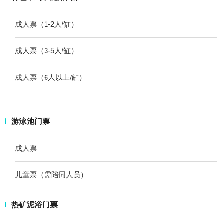
成人票（1-2人/缸）
成人票（3-5人/缸）
成人票（6人以上/缸）
游泳池门票
成人票
儿童票（需陪同人员）
热矿泥浴门票