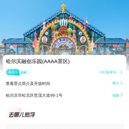


135
哈尔滨融创乐园(AAAA景区)
4.6
187条评论

分
很棒
查看景点简介及开放时间
简介


哈尔滨市松北区世茂大道99-1号
地图