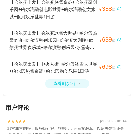
【哈尔滨出发】哈尔滨热雪奇迹+哈尔滨融创
388
乐园+哈尔滨融创电影世界+哈尔滨融创文旅

¥
起
城+银河欢乐世界1日游
【哈尔滨出发】哈尔滨冰雪大世界+哈尔滨热
689
雪奇迹+哈尔滨融创乐园+哈尔滨大剧院+哈

¥
起
尔滨世界欢乐城+哈尔滨融创乐园·冰雪奇园
+哈尔滨融创文旅城1日游
【哈尔滨出发】中央大街+哈尔滨冰雪大世界
698

¥
起
+哈尔滨热雪奇迹+哈尔滨融创乐园1日游
查看剩余1个

用户评论
p*6 2025-08-14


非常非常的好，服务特别好。很贴心，还有接驳车。以后去尔滨还会