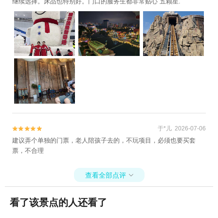
继续选择。床品也特别好。门口的服务生都非常贴心 五颗星.
于*儿 2026-07-06


建议弄个单独的门票，老人陪孩子去的，不玩项目，必须也要买套
票，不合理
查看全部点评

看了该景点的人还看了