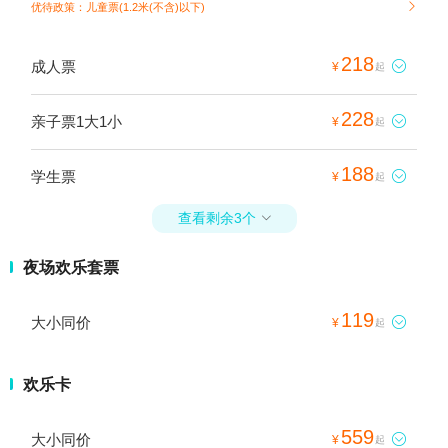
优待政策：儿童票(1.2米(不含)以下)

218
成人票

¥
起
228
亲子票1大1小

¥
起
188
学生票

¥
起
查看剩余3个

夜场欢乐套票
119
大小同价

¥
起
欢乐卡
559
大小同价

¥
起