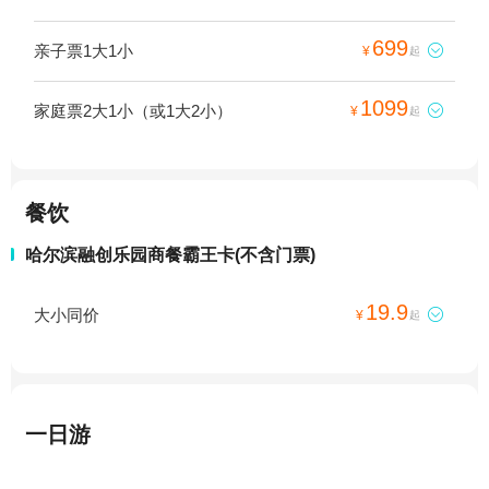
699
亲子票1大1小

¥
起
1099
家庭票2大1小（或1大2小）

¥
起
餐饮
哈尔滨融创乐园商餐霸王卡(不含门票)
19.9
大小同价

¥
起
一日游