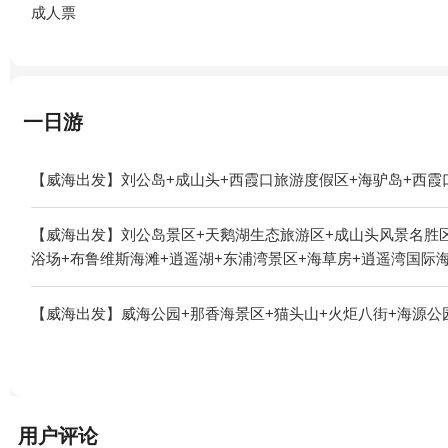
成人票
一日游
【威海出发】刘公岛+成山头+西霞口旅游度假区+海驴岛+西霞
【威海出发】刘公岛景区+天鹅湖生态旅游区+成山头风景名胜区
浴场+布鲁维斯海滩+逍遥湖+东浦湾景区+海草房+逍遥湾国际
【威海出发】威海公园+那香海景区+猫头山+火炬八街+海源公
用户评论