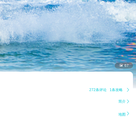

67
272条评论
1条攻略

简介


地图