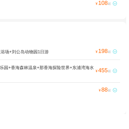
108

¥
起
198
浴场+刘公岛动物园1日游

¥
起
乐园+香海森林温泉+那香海探险世界+东浦湾海水
455

¥
起
88

¥
起