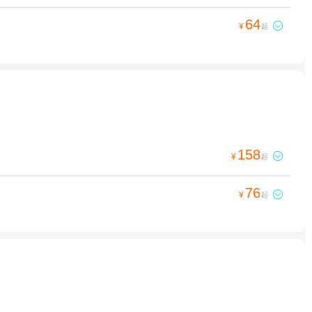
64

¥
起
158

¥
起
76

¥
起