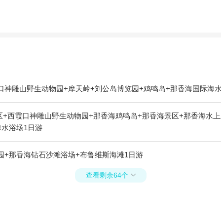
口神雕山野生动物园+摩天岭+刘公岛博览园+鸡鸣岛+那香海国际海水
+西霞口神雕山野生动物园+那香海鸡鸣岛+那香海景区+那香海水上
海水浴场1日游
园+那香海钻石沙滩浴场+布鲁维斯海滩1日游
查看剩余64个
