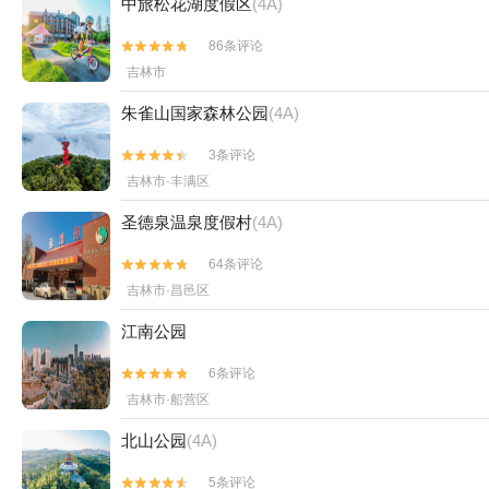
中旅松花湖度假区
(4A)
86条评论


吉林市
朱雀山国家森林公园
(4A)
3条评论


吉林市·丰满区
圣德泉温泉度假村
(4A)
64条评论


吉林市·昌邑区
江南公园
6条评论


吉林市·船营区
北山公园
(4A)
5条评论

