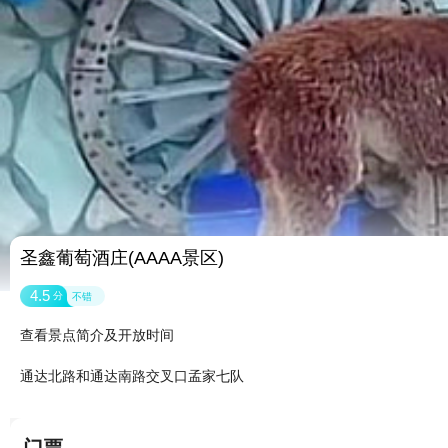
圣鑫葡萄酒庄(AAAA景区)
4.5
分
不错
查看景点简介及开放时间
通达北路和通达南路交叉口孟家七队