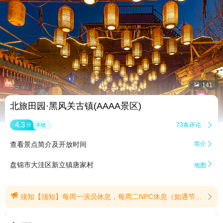


141
北旅田园·黑风关古镇(AAAA景区)
4.3
73条评论

分
不错
查看景点简介及开放时间
简介


盘锦市大洼区新立镇唐家村
地图

须知【须知】每周一演员休息，每周二NPC休息（如遇节假日顺延）景区不可携带宠物入园，给您带来不便敬请谅解！(提示有效期2026/6/4至2026/8/31)
