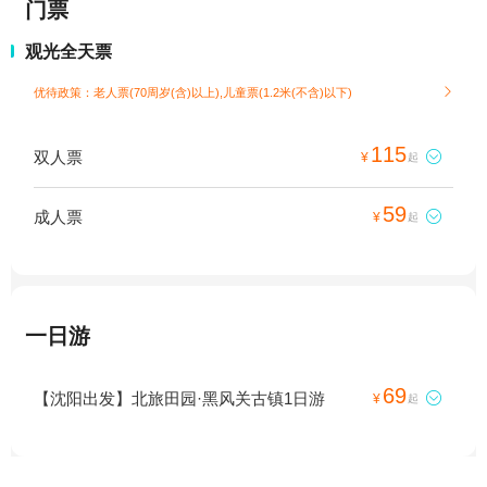
门票
观光全天票
优待政策：老人票(70周岁(含)以上),儿童票(1.2米(不含)以下)

115
双人票

¥
起
59
成人票

¥
起
一日游
69
【沈阳出发】北旅田园·黑风关古镇1日游

¥
起