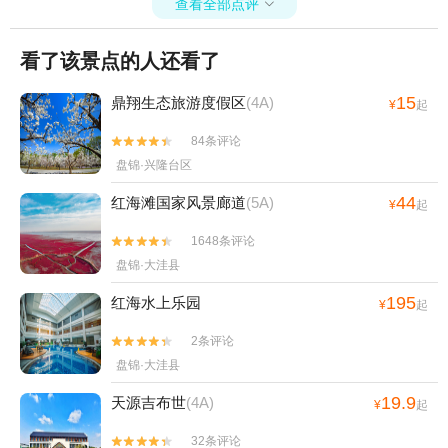
查看全部点评

看了该景点的人还看了
15
鼎翔生态旅游度假区
(4A)
¥
起
84条评论


盘锦·兴隆台区
44
红海滩国家风景廊道
(5A)
¥
起
1648条评论


盘锦·大洼县
195
红海水上乐园
¥
起
2条评论


盘锦·大洼县
19.9
天源吉布世
(4A)
¥
起
32条评论

